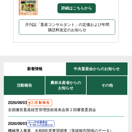
詳細はこちらから
月刊誌「畜産コンサルタント」の定価および年間
購読料改定のお知らせ
新着情報
中央畜産会からのお知らせ
農林水産省からの
活動報告
その他
お知らせ
2026/08/03
活動報告
全国優良畜産経営管理技術発表会第２回審査委員会
中央畜産会
2026/08/03
からのお知らせ
機械導入事業 令和8年度要望調査（実績報告関係のデータ）