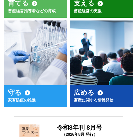
育てる
支える
畜産経営指導者などの育成
畜産経営の支援
守る
広める
家畜防疫の推進
畜産に関する情報発信
令和8年刊 8月号
（2026年8月 発行）