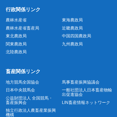
行政関係リンク
農林水産省
東海農政局
農林水産省畜産局
近畿農政局
東北農政局
中国四国農政局
関東農政局
九州農政局
北陸農政局
畜産関係リンク
地方競馬全国協会
馬事畜産振興協議会
日本中央競馬会
一般社団法人日本畜産物輸
出促進協会
公益財団法人 全国競馬・
畜産振興会
LIN畜産情報ネットワーク
独立行政法人農畜産業振興
機構