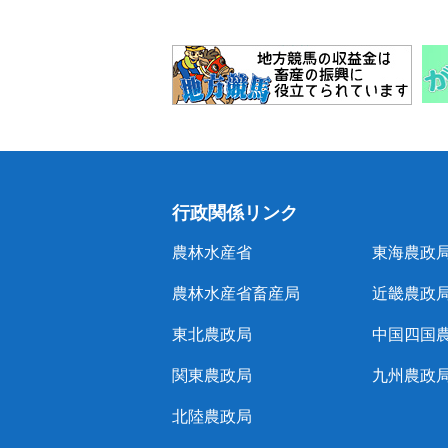
行政関係リンク
農林水産省
東海農政
農林水産省畜産局
近畿農政
東北農政局
中国四国
関東農政局
九州農政
北陸農政局