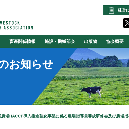
経営
る
畜産関係情報
施設・機械部会
出版物
協会概要
のお知らせ
度農場HACCP導入推進強化事業に係る農場指導員養成研修会及び農場