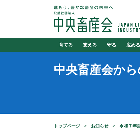
育てる
支える
守る
広め
中央畜産会から
トップページ
お知らせ
令和７年