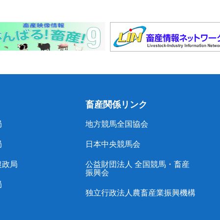
畜産関係リンク
局
地方競馬全国協会
局
日本中央競馬会
農政局
公益財団法人 全国競馬・畜産
振興会
局
独立行政法人農畜産業振興機構