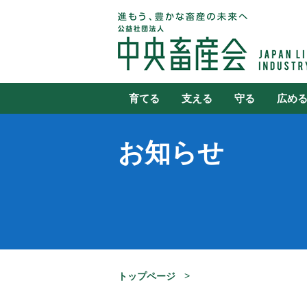
育てる
支える
守る
広め
お知らせ
トップページ