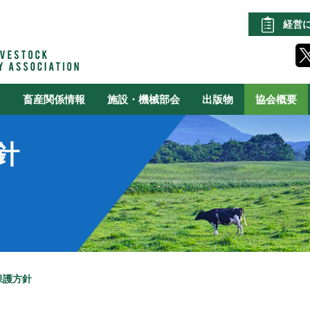
経営
る
畜産関係情報
施設・機械部会
出版物
協会概要
針
保護方針