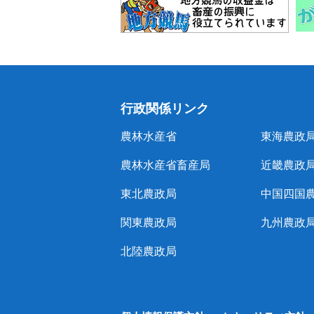
行政関係リンク
農林水産省
東海農政
農林水産省畜産局
近畿農政
東北農政局
中国四国
関東農政局
九州農政
北陸農政局