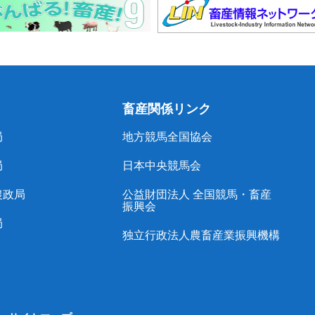
畜産関係リンク
局
地方競馬全国協会
局
日本中央競馬会
農政局
公益財団法人 全国競馬・畜産
振興会
局
独立行政法人農畜産業振興機構