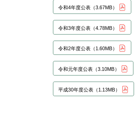
令和4年度公表（3.67MB）
令和3年度公表（4.78MB）
令和2年度公表（1.60MB）
令和元年度公表（3.10MB）
平成30年度公表（1.13MB）