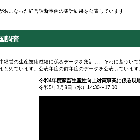
がおこなった経営診断事例の集計結果を公表しています
国調査
牛経営の生産技術成績に係るデータを集計し、それに基づいて
まとめています。公表年度の前年度のデータを公表しています
令和4年度家畜生産性向上対策事業に係る現
令和5年2月8日（水）14:30〜17:00