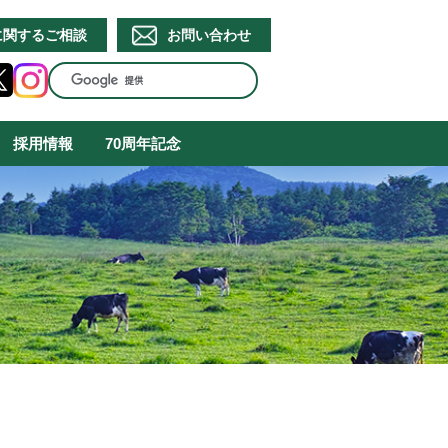
に関するご相談
お問い合わせ
採用情報
70周年記念