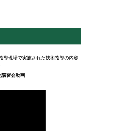
指導現場で実施された技術指導の内容
。
地講習会動画