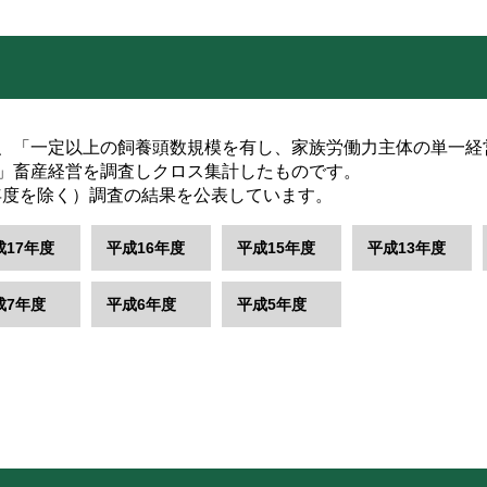
、「一定以上の飼養頭数規模を有し、家族労働力主体の単一経
」畜産経営を調査しクロス集計したものです。
4年度を除く）調査の結果を公表しています。
成17年度
平成16年度
平成15年度
平成13年度
成7年度
平成6年度
平成5年度