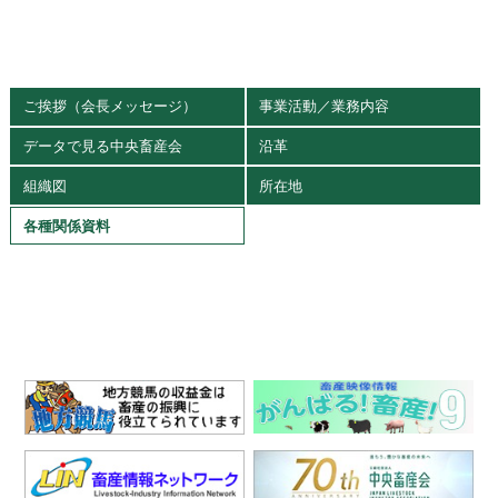
ご挨拶（会長メッセージ）
事業活動／業務内容
データで見る中央畜産会
沿革
組織図
所在地
各種関係資料