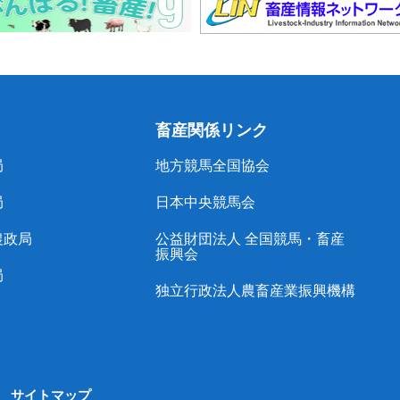
畜産関係リンク
局
地方競馬全国協会
局
日本中央競馬会
農政局
公益財団法人 全国競馬・畜産
振興会
局
独立行政法人農畜産業振興機構
サイトマップ