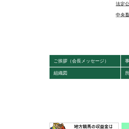
法定
中央
ご挨拶（会長メッセージ）
組織図