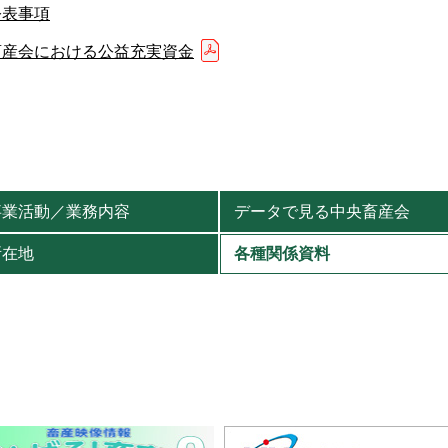
公表事項
畜産会における公益充実資金
事業活動／業務内容
データで見る中央畜産会
所在地
各種関係資料