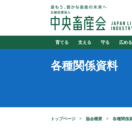
育てる
支える
守る
広め
各種関係資料
トップページ
協会概要
各種関係