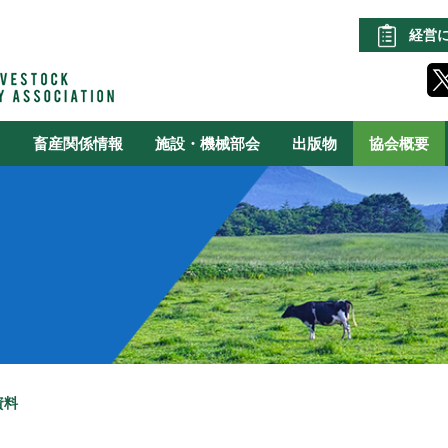
経営
る
畜産関係情報
施設・機械部会
出版物
協会概要
資料