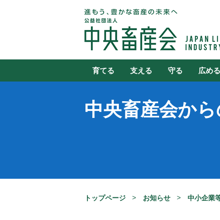
育てる
支える
守る
広め
中央畜産会から
トップページ
お知らせ
中小企業