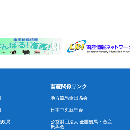
畜産関係リンク
局
地方競馬全国協会
局
日本中央競馬会
農政局
公益財団法人 全国競馬・畜産
振興会