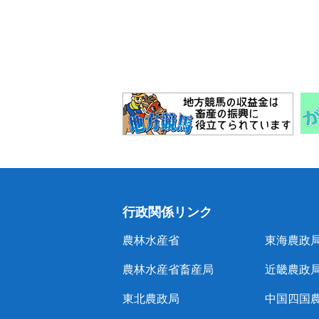
行政関係リンク
農林水産省
東海農政
農林水産省畜産局
近畿農政
東北農政局
中国四国