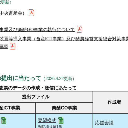
.22更新）
中央畜産会）
T事業及び楽酪GO事業の執行について
械装置等導入事業（畜産ICT事業）及び酪農経営支援総合対策
事項
の提出に当たって
（2026.4.22更新）
望調査票のデータの作成・送信にあたって
提出ファイル
作成者
産ICT事業
楽酪GO事業
要望様式
応援会議
別記様式第1号