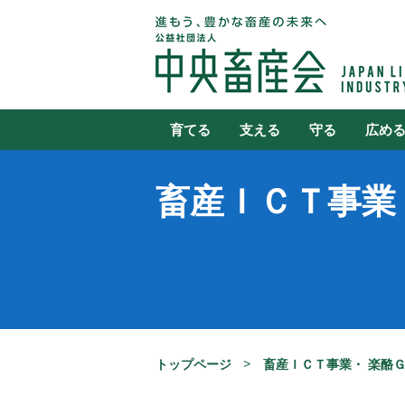
育てる
支える
守る
広め
畜産ＩＣＴ事業
トップページ
畜産ＩＣＴ事業・ 楽酪