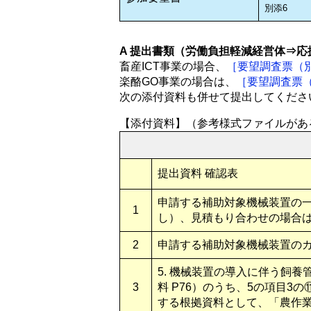
別添6
A 提出書類（労働負担軽減経営体⇒応
畜産ICT事業の場合、
［要望調査票（別
楽酪GO事業の場合は、
［要望調査票（
次の添付資料も併せて提出してくださ
【添付資料】（参考様式ファイルがあ
提出資料 確認表
申請する補助対象機械装置の
1
し）、見積もり合わせの場合
2
申請する補助対象機械装置の
5. 機械装置の導入に伴う飼
3
料 P76）のうち、5の項目
する根拠資料として、「農作