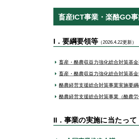
畜産ICT事業・楽酪GO
I．要綱要領等
（2026.4.22更新）
畜産・酪農収益力強化総合対策基金
畜産・酪農収益力強化総合対策基金等
酪農経営支援総合対策事業実施要綱の
酪農経営支援総合対策事業（酪農労
II．事業の実施に当たって