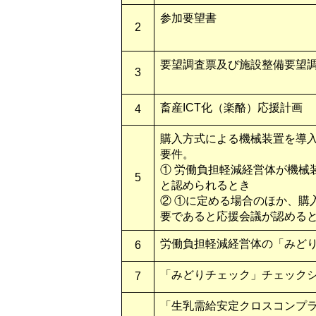
参加要望書
2
要望調査票及び施設整備要望
3
畜産ICT化（楽酪）応援計画
4
購入方式による機械装置を導
要件。
① 労働負担軽減経営体が機械
5
と認められるとき
② ①に定める場合のほか、購
要であると応援会議が認める
労働負担軽減経営体の「みど
6
「みどりチェック」チェック
7
「生乳需給安定クロスコンプ