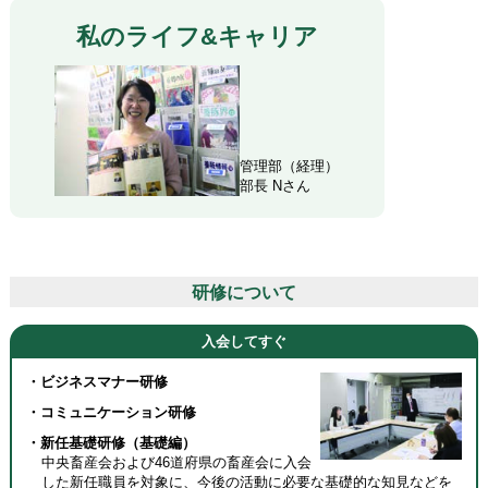
私のライフ&キャリア
管理部（経理）
部長 Nさん
研修について
入会してすぐ
・ビジネスマナー研修
・コミュニケーション研修
・新任基礎研修（基礎編）
中央畜産会および46道府県の畜産会に入会
した新任職員を対象に、今後の活動に必要な基礎的な知見などを