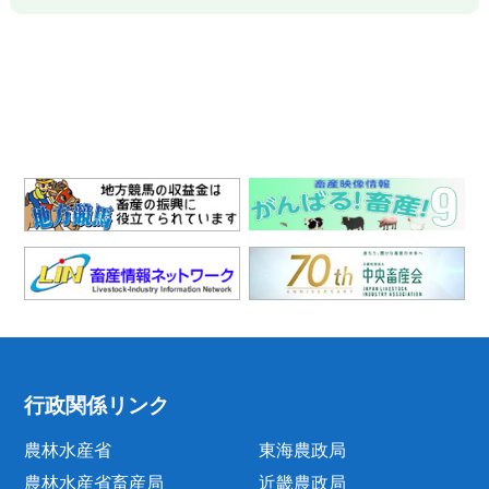
行政関係リンク
農林水産省
東海農政局
農林水産省畜産局
近畿農政局