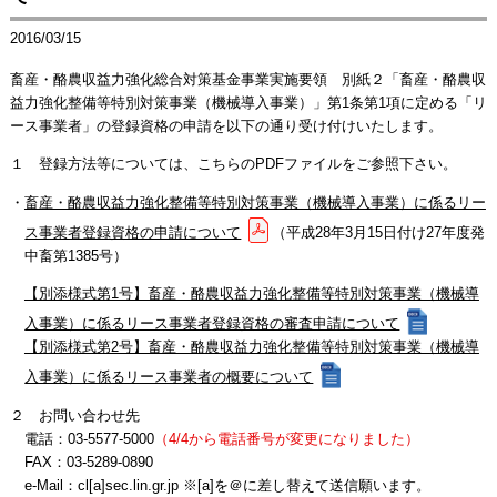
2016/03/15
畜産・酪農収益力強化総合対策基金事業実施要領 別紙２「畜産・酪農収
益力強化整備等特別対策事業（機械導入事業）」第1条第1項に定める「リ
ース事業者」の登録資格の申請を以下の通り受け付けいたします。
１ 登録方法等については、こちらのPDFファイルをご参照下さい。
・
畜産・酪農収益力強化整備等特別対策事業（機械導入事業）に係るリー
ス事業者登録資格の申請について
（平成28年3月15日付け27年度発
中畜第1385号）
【別添様式第1号】畜産・酪農収益力強化整備等特別対策事業（機械導
入事業）に係るリース事業者登録資格の審査申請について
【別添様式第2号】畜産・酪農収益力強化整備等特別対策事業（機械導
入事業）に係るリース事業者の概要について
２ お問い合わせ先
電話：03-5577-5000
（4/4から電話番号が変更になりました）
FAX：03-5289-0890
e-Mail：cl[a]sec.lin.gr.jp ※[a]を＠に差し替えて送信願います。