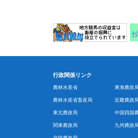
行政関係リンク
農林水産省
東海農政
農林水産省畜産局
近畿農政
東北農政局
中国四国
関東農政局
九州農政
北陸農政局