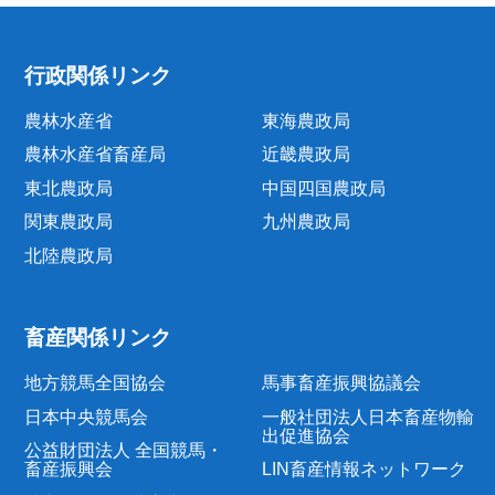
行政関係リンク
農林水産省
東海農政局
農林水産省畜産局
近畿農政局
東北農政局
中国四国農政局
関東農政局
九州農政局
北陸農政局
畜産関係リンク
地方競馬全国協会
馬事畜産振興協議会
日本中央競馬会
一般社団法人日本畜産物輸
出促進協会
公益財団法人 全国競馬・
畜産振興会
LIN畜産情報ネットワーク