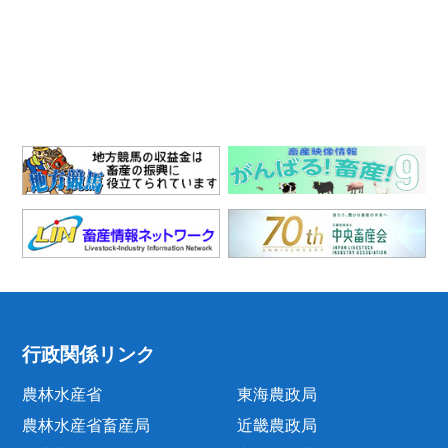
行政関係リンク
農林水産省
東海農政局
農林水産省畜産局
近畿農政局