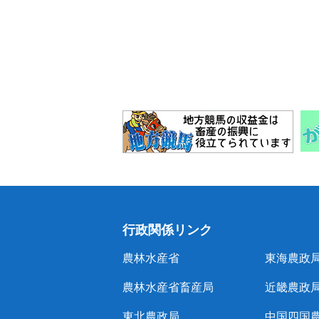
行政関係リンク
農林水産省
東海農政
農林水産省畜産局
近畿農政
東北農政局
中国四国