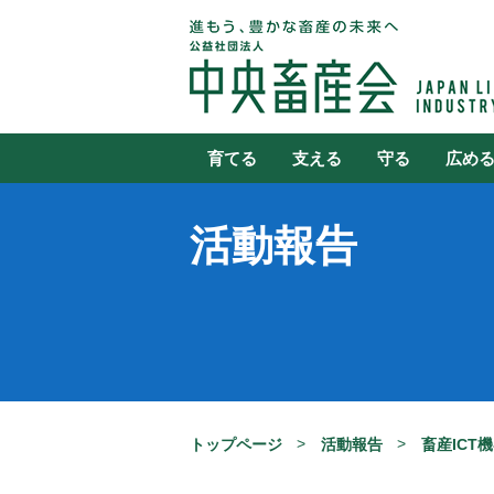
育てる
支える
守る
広め
活動報告
トップページ
活動報告
畜産ICT