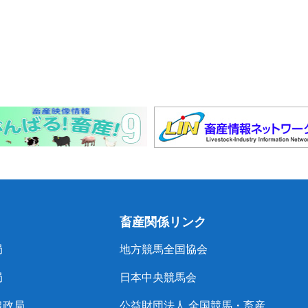
畜産関係リンク
局
地方競馬全国協会
局
日本中央競馬会
農政局
公益財団法人 全国競馬・畜産