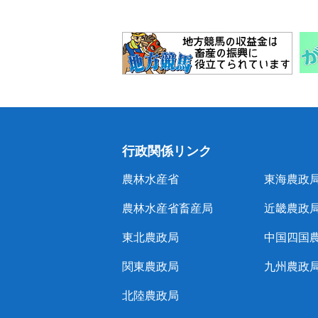
行政関係リンク
農林水産省
東海農政
農林水産省畜産局
近畿農政
東北農政局
中国四国
関東農政局
九州農政
北陸農政局