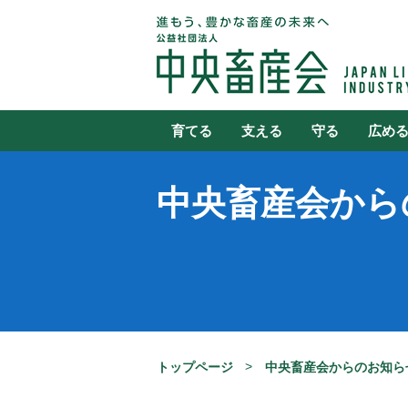
育てる
支える
守る
広め
中央畜産会から
トップページ
中央畜産会からのお知ら