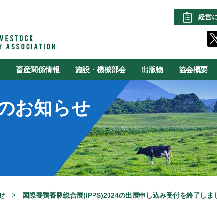
経営
る
畜産関係情報
施設・機械部会
出版物
協会概要
のお知らせ
せ
国際養鶏養豚総合展(IPPS)2024の出展申し込み受付を終了しま