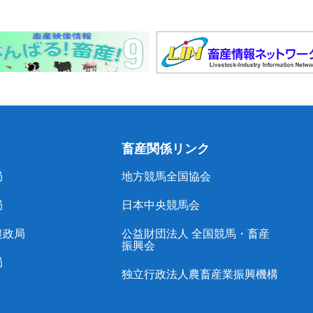
畜産関係リンク
局
地方競馬全国協会
局
日本中央競馬会
農政局
公益財団法人 全国競馬・畜産
振興会
局
独立行政法人農畜産業振興機構