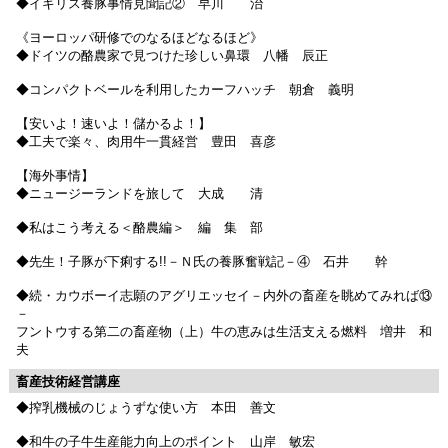
◆イギリス養豚事情見聞記② 早川 治
《ヨーロッパ研修でのなるほどなるほど》
◆ドイツの酪農家で見つけた珍しい鼻環 八幡 辰正
◆コンパクトベールを利用したカーフハッチ 朝倉 義明
【安いよ！速いよ！儲かるよ！】
◆工夫で楽々、肉用牛一貫経営 豊田 喜彦
【海外事情】
◆ニュージーランドを旅して 大成 清
◆私はこう考える＜酪農編＞ 編 集 部
◆先生！子豚が下痢する!!－Ｎ氏の養豚奮戦記－④ 石井 幹
◆続・カウボーイ志願のアグリエッセイ－内外の畜産を眺めてみれば⑬
－
フントウする第二の畜産物（上）牛の恵みは生活支える燃料 増井 和
夫
畜産技術経営講座
◆搾乳機械のじょうずな使い方 本田 善文
◆和牛の子牛生産能力向上のポイント 山岸 敏宏