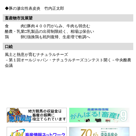
◆豚の滲出性表皮炎 竹内正太郎
畜産物市況展望
食 肉□豚肉４００円がらみ、牛肉も弱含む
酪農・乳業□乳製品の出荷制限続く、相場は保合い
鶏 卵□強換鶏も戦列復帰、生産増で軟調へ
口絵
風土と熱意が育むナチュラルチーズ
－第１回オールジャパン・ナチュラルチーズコンテスト開く－中央酪農
会議