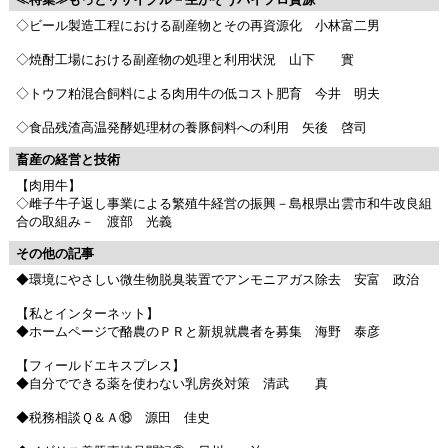
◇ビール製造工程における副産物とその再資源化 小林富二男
◇焼酎工場における副産物の処理と利用状況 山下 實
◇トウフ粕混合飼料による肉用牛の低コスト肥育 今井 明夫
◇食品残渣高温発酵処理材の養豚飼料への利用 矢後 啓司
畜産の経営と技術
【肉用牛】
◇雌子牛子返し事業による繁殖牛経営の振興－島根県出雲市和牛改良組
合の取組み－ 渡部 光義
その他の記事
◆環境にやさしい微生物脱臭装置でアンモニアガス除去 安富 政治
【私とインターネット】
◆ホームページで酪農のＰＲと新規就農者を募集 海野 泰彦
【フィールドエキスプレス】
◆自分でできる薬を使わない乳房炎対策 清武 真
◆税務相談Ｑ＆Ａ⑱ 源田 佳史