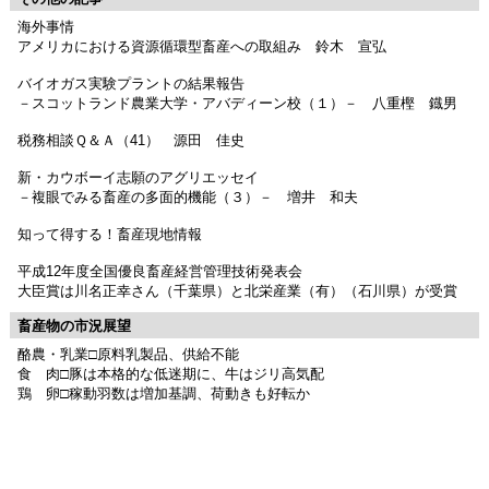
海外事情
アメリカにおける資源循環型畜産への取組み 鈴木 宣弘
バイオガス実験プラントの結果報告
－スコットランド農業大学・アバディーン校（１）－ 八重樫 鐡男
税務相談Ｑ＆Ａ（41） 源田 佳史
新・カウボーイ志願のアグリエッセイ
－複眼でみる畜産の多面的機能（３）－ 増井 和夫
知って得する！畜産現地情報
平成12年度全国優良畜産経営管理技術発表会
大臣賞は川名正幸さん（千葉県）と北栄産業（有）（石川県）が受賞
畜産物の市況展望
酪農・乳業□原料乳製品、供給不能
食 肉□豚は本格的な低迷期に、牛はジリ高気配
鶏 卵□稼動羽数は増加基調、荷動きも好転か