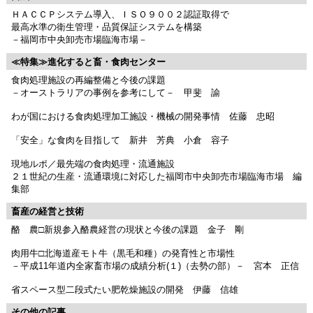
ＨＡＣＣＰシステム導入、ＩＳＯ９００２認証取得で
最高水準の衛生管理・品質保証システムを構築
－福岡市中央卸売市場臨海市場－
≪特集≫進化すると畜・食肉センター
食肉処理施設の再編整備と今後の課題
－オーストラリアの事例を参考にして－ 甲斐 諭
わが国における食肉処理加工施設・機械の開発事情 佐藤 忠昭
「安全」な食肉を目指して 新井 芳典 小倉 容子
現地ルポ／最先端の食肉処理・流通施設
２１世紀の生産・流通環境に対応した福岡市中央卸売市場臨海市場 編
集部
畜産の経営と技術
酪 農□新規参入酪農経営の現状と今後の課題 金子 剛
肉用牛□北海道産モト牛（黒毛和種）の発育性と市場性
－平成11年道内全家畜市場の成績分析(１)（去勢の部）－ 宮本 正信
省スペース型二段式たい肥乾燥施設の開発 伊藤 信雄
その他の記事