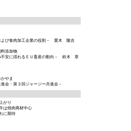
および食肉加工企業の役割－ 栗木 隆吉
飼料添加物
の不安に揺れるＥＵ畜産の動向－ 鈴木 章
おかやま
共進会・第３回ジャージー共進会－
上がり
牛は焼肉商材中心
れに期待