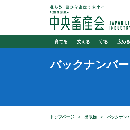
育てる
支える
守る
広め
バックナンバー
トップページ
出版物
バックナン