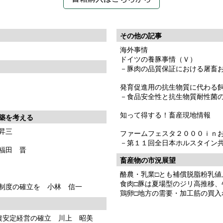
その他の記事
海外事情
ドイツの養豚事情（Ｖ）
－豚肉の品質保証における屠畜
発育促進用の抗生物質に代わる
－食品安全性と抗生物質耐性菌
知って得する！畜産現地情報
築を考える
昇三
ファームフェスタ２０００ｉｎ
－第１１回全日本ホルスタイン
福田 晋
畜産物の市況展望
酪農・乳業□とも補償脱脂粉乳値
食肉□豚は夏場型のジリ高推移、
制度の確立を 小林 信一
鶏卵□地方の需要・加工筋の買入
農安定経営の確立 川上 昭美