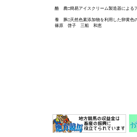
酪 農□簡易アイスクリーム製造器による
養 豚□天然色素添加物を利用した卵黄色
篠原 啓子 三船 和恵