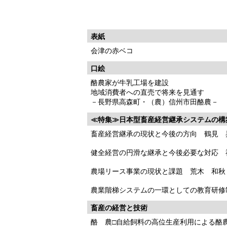
表紙
会津の赤ベコ
口絵
酪農家が牛乳工場を建設
地域消費者への直売で将来を見通す
－長野県高森町・（農）信州市田酪農－
≪特集≫日本型畜産経営継承システムの構
畜産経営継承の現状と今後の方向 鶴見 
健全経営の円滑な継承と今後必要な対応 
農場リース事業の現状と課題 荒木 和秋
農業階梯システムの一環としての教育研修
畜産の経営と技術
酪 農□自給飼料の高位生産利用による酪