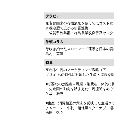
グラビア
家畜尿由来の有機液肥を使って低コスト稲
有機液肥で広がる耕畜連携
―佐賀県杵島郡・杵島農業改良普及センタ
巻頭コラム
芽吹き始めたスローフード運動と日本の畜
島村 菜津
特集
変わる牛乳のマーケティング戦略（下）
-これからの時代に対応した生産・流通を探
■必要なのは酪農～乳業～消費を一体的に
―先進国の動向を踏まえた牛乳流通をめぐ
矢坂 雅充
■生産・消費相互の意志を反映した生活ク
チャライズド牛乳、超軽量リターナブル瓶
吉田 弘之