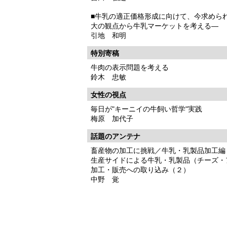
■牛乳の適正価格形成に向けて、今求めら
大の観点から牛乳マーケットを考える―
引地 和明
特別寄稿
牛肉の表示問題を考える
鈴木 忠敏
女性の視点
毎日が"キーニイの牛飼い哲学"実践
梅原 加代子
話題のアンテナ
畜産物の加工に挑戦／牛乳・乳製品加工編
生産サイドによる牛乳・乳製品（チーズ・
加工・販売への取り込み（２）
中野 覚