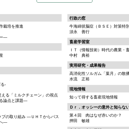
行政の窓
作栽培を推進
牛海綿状脳症（ＢＳＥ）対策特
須永 善行
ー―
畜産学習室
ＩＴ（情報技術）時代の農業・
産
中村 典裕
実用研究・成果報告
高消化性ソルガム「葉月」の散
水流 正裕
る-
現地情報
捉える「ミルクチェーン」の視点
知って得する畜産現地情報
る論点と課題―
Ｄｒ．オッシーの意外と知らな
第４回 肉はなぜ赤いのか？
ラブの取り組み ―ＵＨＴからパス
押田 敏雄
へ―