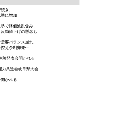
滞続き、
に増加
勢で豚価波乱含み、
値下げの懸念も
需要バランス崩れ、
余剰卵発生
営体験発表会開かれる
能力共進会岐阜県大会
ー開かれる