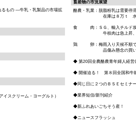
畜産物の市況展望
れるもの ―牛乳・乳製品の市場拡
酪農・乳業：脱脂粉乳は需要停
在庫は８万ｔ 水準
食 肉：ＳＧ、輸入チルド攻
牛枝肉は急上昇、反動
鶏 卵：梅雨入り天候不順で
品傷み懸念の買い控え
◆ 第20回全農酪農青年婦人経
◆ 開催迫る！ 第８回全国和牛
◆同じ日に２つのＢＳＥセミナ
◆業界短信/新刊紹介
アイスクリーム・ヨーグルト）
◆新ふれあいごちそう産！
◆ニュースフラッシュ