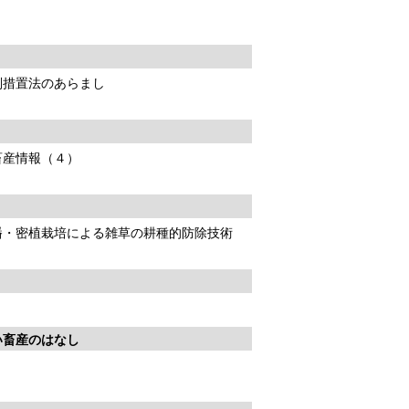
別措置法のあらまし
畜産情報（４）
播・密植栽培による雑草の耕種的防除技術
い畜産のはなし