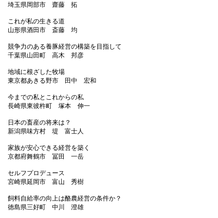
埼玉県岡部市 齋藤 拓
これが私の生きる道
山形県酒田市 斎藤 均
競争力のある養豚経営の構築を目指して
千葉県山田町 高木 邦彦
地域に根ざした牧場
東京都あきる野市 田中 宏和
今までの私とこれからの私
長崎県東彼杵町 塚本 伸一
日本の畜産の将来は？
新潟県味方村 堤 富士人
家族が安心できる経営を築く
京都府舞鶴市 冨田 一岳
セルフプロデュース
宮崎県延岡市 富山 秀樹
飼料自給率の向上は酪農経営の条件か？
徳島県三好町 中川 澄雄