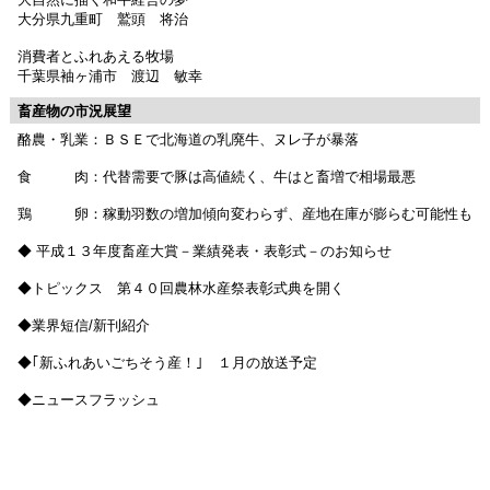
大分県九重町 鷲頭 将治
消費者とふれあえる牧場
千葉県袖ヶ浦市 渡辺 敏幸
畜産物の市況展望
酪農・乳業：ＢＳＥで北海道の乳廃牛、ヌレ子が暴落
食 肉：代替需要で豚は高値続く、牛はと畜増で相場最悪
鶏 卵：稼動羽数の増加傾向変わらず、産地在庫が膨らむ可能性も
◆ 平成１３年度畜産大賞－業績発表・表彰式－のお知らせ
◆トピックス 第４０回農林水産祭表彰式典を開く
◆業界短信/新刊紹介
◆｢新ふれあいごちそう産！｣ １月の放送予定
◆ニュースフラッシュ