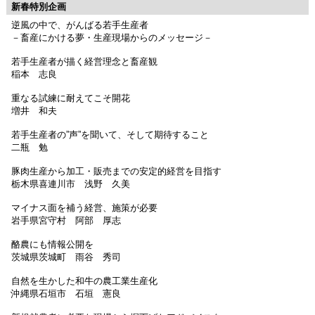
新春特別企画
逆風の中で、がんばる若手生産者
－畜産にかける夢・生産現場からのメッセージ－
若手生産者が描く経営理念と畜産観
稲本 志良
重なる試練に耐えてこそ開花
増井 和夫
若手生産者の”声”を聞いて、そして期待すること
二瓶 勉
豚肉生産から加工・販売までの安定的経営を目指す
栃木県喜連川市 浅野 久美
マイナス面を補う経営、施策が必要
岩手県宮守村 阿部 厚志
酪農にも情報公開を
茨城県茨城町 雨谷 秀司
自然を生かした和牛の農工業生産化
沖縄県石垣市 石垣 憲良