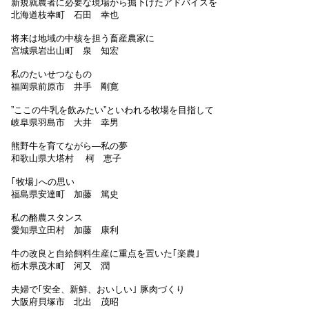
新規就農者に必要な現場から掘下げたアドバイスを
北海道枝幸町 石田 幸也
将来は地域の中核を担う畜産農家に
宮城県岩出山町 泉 知宏
私のたいせつなもの
福岡県前原市 井手 剛寛
”ここの牛乳を飲みたい”といわれる牧場を目指して
岐阜県羽島市 大井 幸男
熊野牛を育てながら―私の夢
和歌山県大塔村 柯 恵子
｢牧場｣への思い
福島県安達町 加藤 篤史
私の酪農スタンス
愛知県立田村 加藤 康利
牛の改良と自給飼料生産に重点を置いた｢楽農｣
栃木県茂木町 河又 潤
夫婦で｢安全、新鮮、おいしい｣ 豚肉づくり
大阪府貝塚市 北出 茂昭