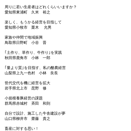
周りに若い生産者はどれくらいいますか？
愛知県東浦町 久米 裕之
楽しく、もうかる経営を目指して
愛知県小牧市 栗木 允男
家族や仲間で地域振興
鳥取県日野町 小谷 晋
｢土作り、草作り、牛作り｣を実践
秋田県鹿角市 小林 一郎
｢量より質｣を目指す、私の酪農経営
山梨県上九一色村 小林 良長
世代交代を機に経営を拡大
岩手県北上市 昆野 修
小規模養豚経営の課題
群馬県赤城村 斉田 和則
自分で設計、施工した牛舎建設が夢
山口県柳井市 齋藤 貴之
畜産に対する思い！