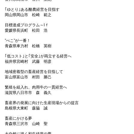
｢ゆとり｣ある酪農経営を目指す
岡山県岡山市 松崎 範之
目標達成プログラム～Iｆ
愛媛県長浜町 松田 浩
”べこ”が一番！
青森県車力村 松橋 英樹
｢低コスト｣と｢安全｣が両立する経営へ
福井県宮崎村 武藤 明彦
地域密着型の畜産経営を目指して
富山県富山市 村田 勝己
繁殖を組入れ、肉用牛の一貫経営へ
滋賀県八日市市 森 義久
畜産界の発展に向けた生産現場からの提言
島根県大東町 森脇 誠
畜産にかける夢
青森県三沢市 山崎 聖
大自然に描く和牛経営の夢