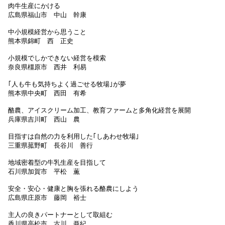
肉牛生産にかける
広島県福山市 中山 幹康
中小規模経営から思うこと
熊本県錦町 西 正史
小規模でしかできない経営を模索
奈良県橿原市 西井 利易
｢人も牛も気持ちよく過ごせる牧場｣が夢
熊本県中央町 西田 有希
酪農、アイスクリーム加工、教育ファームと多角化経営を展開
兵庫県吉川町 西山 農
目指すは自然の力を利用した｢しあわせ牧場｣
三重県菰野町 長谷川 善行
地域密着型の牛乳生産を目指して
石川県加賀市 平松 薫
安全・安心・健康と胸を張れる酪農にしよう
広島県庄原市 藤岡 裕士
主人の良きパートナーとして取組む
香川県高松市 古川 亜紀