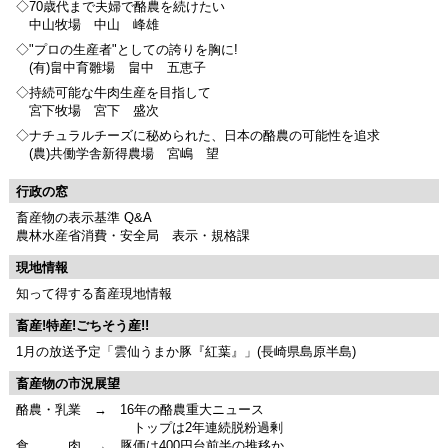
◇70歳代まで夫婦で酪農を続けたい
中山牧場 中山 峰雄
◇"プロの生産者"としての誇りを胸に!
(有)畠中育雛場 畠中 五恵子
◇持続可能な牛肉生産を目指して
宮下牧場 宮下 盛次
◇ナチュラルチーズに秘められた、日本の酪農の可能性を追求
(農)共働学舎新得農場 宮嶋 望
行政の窓
畜産物の表示基準 Q&A
農林水産省消費・安全局 表示・規格課
現地情報
知って得する畜産現地情報
畜産!特産!ごちそう産!!
1月の放送予定「雲仙うまか豚『紅葉』」(長崎県島原半島)
畜産物の市況展望
酪農・乳業 → 16年の酪農重大ニュース
トップは2年連続脱粉過剰
食 肉 → 豚価は400円台前半の推移か