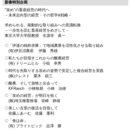
新春特別企画
"攻め"の畜産経営の時代ヘ
－未来志向型の経営・その哲学&戦略－
求められる、能動的な取り組みへの意識転換
－一歩先を読む畜産経営をめざして－
東京大学大学院教授 生源寺 眞一
◇「伊達の純粋赤豚」で地域農業を活性化させる取り組み
(有)伊豆沼農産 伊藤 秀雄
◇私たちが目指すこれからの酪農経営
(有) ドリームヒル 小椋 幸男
◇時代を先取りする攻めの姿勢で安定した複合経営を実践
(株)クレスト 栗木 鋭三
◇酪農、そして放牧と出会って
KFRanch 小林牧易 小林 治雄
◇「攻めの経営」が明日を拓く
(株)埼玉種畜牧場 笹崎 静雄
◇美しい古里の復活を目指して
佐藤ふあ一む 佐藤 重利
◇「食は命」
(有) ブライトピック 志澤 勝