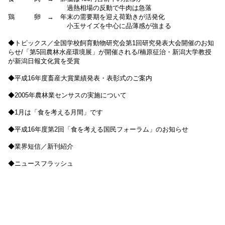
過熱相場の反動で牛肉は急落
鶏 卵 → 年末の需要期を迎え荷勤きが活発化
小玉サイズを中心に品薄感が強まる
◆トピックス／全国学校飼育動物研究会第1回研究発表大会開催のお知
らせ/「第5回農林水産環境展」が開催される/楠原征治・新潟大学教授
が新潟日報文化賞を受賞
◆平成16年度畜産大賞業績発表・表彰式のご案内
◆2005年農林業センサスの実施について
◆1月は「食を考える月間」です
◆平成16年度第2回「食を考える国民フォーラム」のお知らせ
◆業界短信／新刊紹介
◆ニュースフラッシュ