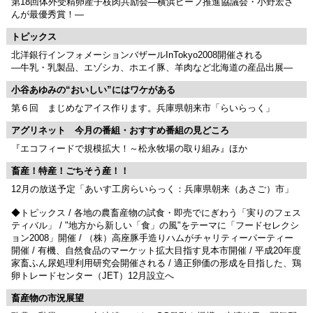
第18回体外受精卵産子枝肉共励会―横浜ビーフ推進協議会・小野宏さ
んが最優秀賞！―
トピックス
北洋銀行インフォメーションバザールInTokyo2008開催される
―牛乳・乳製品、エゾシカ、ホエイ豚、羊肉など北海道の産品出展―
小谷あゆみの“おいしい”にはワケがある
第６回 まじめなアイス作ります。兵庫県朝来市「らいらっく」
アグリネット 今月の番組・おすすめ番組の見どころ
『エコフィードで規模拡大！～松永牧場の取り組み』ほか
畜産！特産！ごちそう産！！
12月の放送予定「あいす工房らいらっく：兵庫県朝来（あさご）市」
◆トピックス / 各地の農畜産物の試食・即売でにぎわう「実りのフェス
ティバル」 / "地方から新しい「食」の風"をテーマに「フードセレクシ
ョン2008」開催 / （株）高座豚手造りハムがチャリティーパーティー
開催 / 有機、自然食品のマーケット拡大目指す見本市開催 / 平成20年度
家畜ふん尿処理利用研究会開催される / 適正卵価の形成を目指した、鶏
卵トレードセンター（JET）12月設立へ
畜産物の市況展望