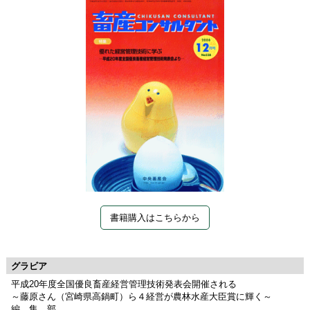
書籍購入はこちらから
グラビア
平成20年度全国優良畜産経営管理技術発表会開催される
～藤原さん（宮崎県高鍋町）ら４経営が農林水産大臣賞に輝く～
編 集 部