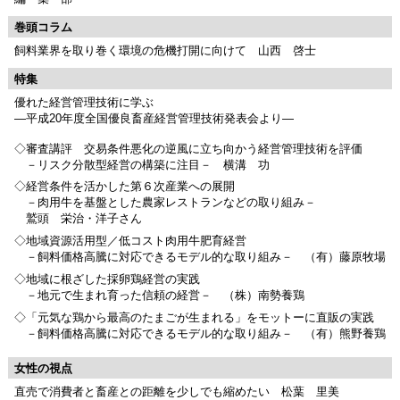
巻頭コラム
飼料業界を取り巻く環境の危機打開に向けて 山西 啓士
特集
優れた経営管理技術に学ぶ
―平成20年度全国優良畜産経営管理技術発表会より―
◇審査講評 交易条件悪化の逆風に立ち向かう経営管理技術を評価
－リスク分散型経営の構築に注目－ 横溝 功
◇経営条件を活かした第６次産業への展開
－肉用牛を基盤とした農家レストランなどの取り組み－
鷲頭 栄治・洋子さん
◇地域資源活用型／低コスト肉用牛肥育経営
－飼料価格高騰に対応できるモデル的な取り組み－ （有）藤原牧場
◇地域に根ざした採卵鶏経営の実践
－地元で生まれ育った信頼の経営－ （株）南勢養鶏
◇「元気な鶏から最高のたまごが生まれる」をモットーに直販の実践
－飼料価格高騰に対応できるモデル的な取り組み－ （有）熊野養鶏
女性の視点
直売で消費者と畜産との距離を少しでも縮めたい 松葉 里美