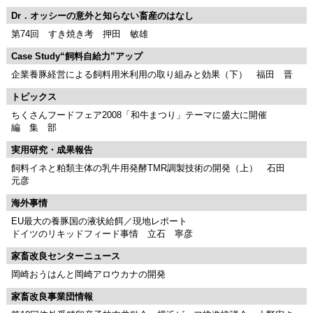
Dr．オッシーの意外と知らない畜産のはなし
第74回 すき焼き考 押田 敏雄
Case Study“飼料自給力”アップ
企業養豚経営による飼料用米利用の取り組みと効果（下） 福田 晋
トピックス
ちくさんフードフェア2008「和牛まつり」テーマに盛大に開催
編 集 部
実用研究・成果報告
飼料イネと粕類主体の乳牛用発酵TMR調製技術の開発（上） 石田
元彦
海外事情
EU最大の養豚国の液状給餌／現地レポート
ドイツのリキッドフィード事情 立石 寧彦
家畜改良センターニュース
岡崎おうはんと岡崎アロウカナの開発
家畜改良事業団情報