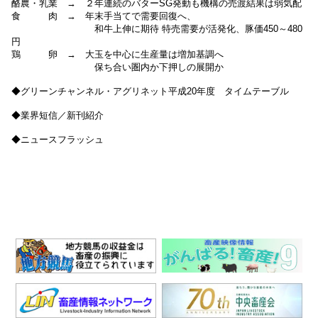
酪農・乳業 → ２年連続のバターSG発動も機構の売渡結果は弱気配
食 肉 → 年末手当てで需要回復へ、
和牛上伸に期待 特売需要が活発化、豚価450～480
円
鶏 卵 → 大玉を中心に生産量は増加基調へ
保ち合い圏内か下押しの展開か
◆グリーンチャンネル・アグリネット平成20年度 タイムテーブル
◆業界短信／新刊紹介
◆ニュースフラッシュ