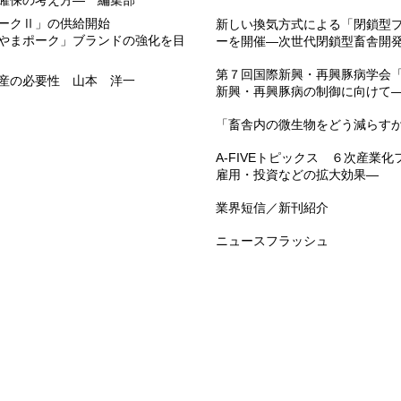
ークⅡ」の供給開始
新しい換気方式による「閉鎖型
やまポーク」ブランドの強化を目
ーを開催―次世代閉鎖型畜舎開
第７回国際新興・再興豚病学会「I
生産の必要性 山本 洋一
新興・再興豚病の制御に向けて
「畜舎内の微生物をどう減らす
A-FIVEトピックス ６次産業
雇用・投資などの拡大効果―
業界短信／新刊紹介
ニュースフラッシュ