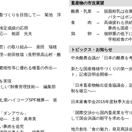
畜産物の市況展望
酪農・乳業 → 脱脂粉乳は在
畜づくりを目指して― 菊池 淳
バターはポンド物の供
食 肉 → 高値疲れも供給
検定成績の応用
豚肉も国産・輸入とも
応― 相原 光夫
鶏 卵 → 個卵重の低下に
学校給食の中断など不
営）の取り組み― 柴田 瑞穂
トピックス・お知らせ
理―前田牧場（長野県高山村・酪
中央酪農会議が「日本の酪農を
や繁殖性等に優れる種畜の作出―
新たな国産種雄牛づくりの第一歩―
ト」記者説明会開催―
を実現
「日本畜産物輸出促進協議会」
優しい”飼養管理技術― 編集部
制を確立へ―
む新ハイコープSPF種豚― 坂
日本家禽学会2015年度秋季大
「国際交渉から国内畜産業を守り
「ダンアウル」
して国会決議の順守を求める―
開始― 土谷 眞寿美
い豚肉を追究
地方創生「食の魅力」発見商談会2
豚確保の考え方― 編集部