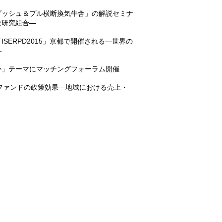
プッシュ＆プル横断換気牛舎」の解説セミナ
発研究組合―
SERPD2015」京都で開催される―世界の
―
か」テーマにマッチングフォーラム開催
化ファンドの政策効果―地域における売上・