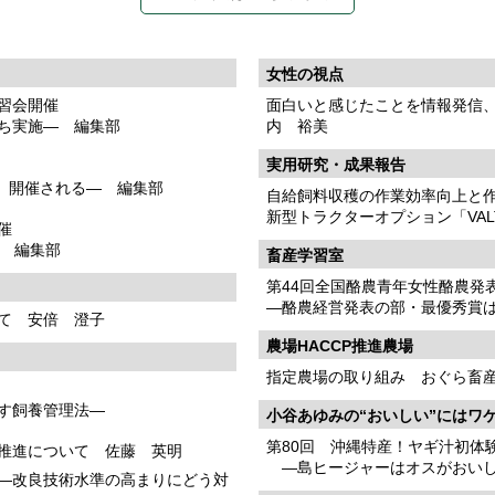
女性の視点
習会開催
面白いと感じたことを情報発信
ち実施― 編集部
内 裕美
実用研究・成果報告
た」開催される― 編集部
自給飼料収穫の作業効率向上と
新型トラクターオプション「VA
催
― 編集部
畜産学習室
第44回全国酪農青年女性酪農発
―酪農経営発表の部・最優秀賞
て 安倍 澄子
農場HACCP推進農場
指定農場の取り組み おぐら畜産
す飼養管理法―
小谷あゆみの“おいしい”にはワ
第80回 沖縄特産！ヤギ汁初体
推進について 佐藤 英明
―島ヒージャーはオスがおい
―改良技術水準の高まりにどう対