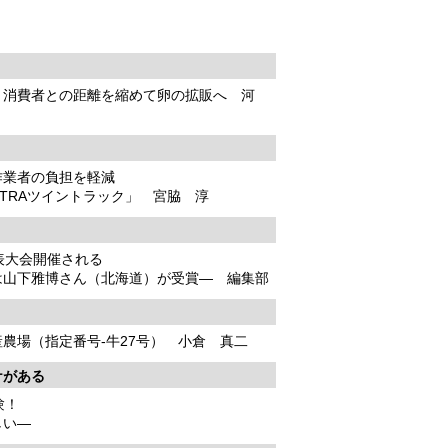
、消費者との距離を縮めて卵の拡販へ 河
作業者の負担を軽減
LTRAツイントラック」 宮脇 淳
表大会開催される
は山下雅博さん（北海道）が受賞― 編集部
農場（指定番号-牛27号） 小倉 真二
ケがある
験！
しい―