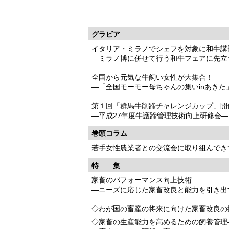
グラビア
イタリア・ミラノでシェフを対象に和牛講
―ミラノ博に併せて行う和牛フェアに先立
全国から元気な牛飼い女性が大集合！
―「全国モーモー母ちゃんの集いinあき
第１回「群馬牛削蹄チャレンジカップ」開
―平成27年度牛護蹄管理技術向上研修会
巻頭コラム
若手女性農業者との交流会に取り組んでき
特 集
家畜のパフォーマンス向上技術
―ニーズに応じた家畜改良と能力を引き出
◇わが国の畜産の将来に向けた家畜改良の
◇家畜の生産能力を高めるための飼養管理