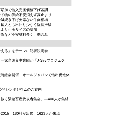
庫増加で輸入売渡価格下げ基調
給不安消えず高止まり
減続き下げ要素ない牛肉相場
出回り少なく堅調推移
より小玉サイズの増加
安材料多く、弱含み
考える」をテーマに記者説明会
家畜改良事業団が「J-Sireプロジェク
定時総会開催―オールジャパンで輸出促進体
会公開シンポジウムのご案内
抜く緊急畜産代表者集会」―400人が集結
015―180社が出展、1623人が来場―