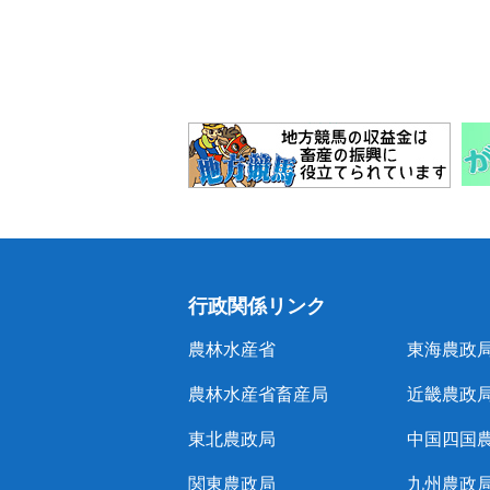
行政関係リンク
農林水産省
東海農政
農林水産省畜産局
近畿農政
東北農政局
中国四国
関東農政局
九州農政