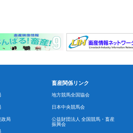
畜産関係リンク
局
地方競馬全国協会
局
日本中央競馬会
農政局
公益財団法人 全国競馬・畜産
振興会
局