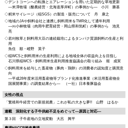
◇デントコーンへの転換とエアレーションを用いた定期的な草地更新
―米澤牧場（酪農経営・北海道厚岸町）の事例から― 小川 勝基
◇籾米サイレージ（稲SGS）の製造・販売について 丹 康之
◇地域のJAや飼料会社と連携し飼料用米をTMR化して通年利用
―㈲小林牧場（肉用牛肥育経営・岡山県和気町）の事例から 池見
亮
◇若刈牧草と飼料用大豆の連続栽培によるタンパク質源飼料の生産と利
用
魚住 順・嶝野 英子
◇稲WCSと飼料用米の生産利用による地域全体の収益向上を目指し
石川県稲WCS・飼料用米生産利用推進協議会の取り組み 堀 成実
◇飼料用米を給与した畜産物（豚肉・鶏卵）の消費者の認知度と購買意
向
―平成28年度米活用畜産物等ブランド化推進事業（米活用畜産物全
国展開事業）の調査結果から― （一社）日本養豚協会
女性の視点
「繁殖和牛経営での新規就農」これが私の大きな夢!! 山野 はるか
連載 深刻化する子牛供給不足をめぐって―原因と対応―
第３回 子牛産地の立地変動 大呂 興平
農場HACCP推進農場