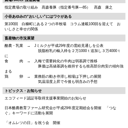
指定農場の取り組み 髙森養豚（指定番号豚―85） 髙森 康之
小谷あゆみの“おいしい”にはワケがある
第100回 白糠町にある２つの羊牧場 コラム連載100回を迎えて お
いしさと幸せの関係
畜産物の市況展望
酪農・乳業 → Jミルクが平成29年度の需給見通しを公表
脱脂粉乳の輸入枠を２万1000ｔ追加し３万4000ｔ
に
食 肉 → 入梅で需要鈍化の牛肉は弱基調で推移
豚価は高値基調を維持するも枝高部分肉安の傾向強
まる
鶏 卵 → 業務筋の動き停滞し相場は下押しの展開
気温湿度上昇で今後も弱含みの予想
トピックス・お知らせ
エコフィード認証等取得支援事業開始のお知らせ
日本酪農教育ファーム研究会が平成29年度定期総会を開催 「つな
ぐ」キーワードに活動を展開
「オムレツの日」を祝う会 開催