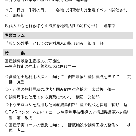
６月１日は「牛乳の日」！ 各地で消費者向け酪農イベント開催され
る 編集部
現代人の心を解きほぐす風景を地域活性の足掛かりに 編集部
巻頭コラム
「攻防の妙手」としての飼料用米の取り組み 加藤 好一
特 集
国産飼料穀物生産拡大の可能性
―生産技術の向上と普及拡大に向けて―
◇畜産的土地利用の拡大に向けて―飼料穀物生産に焦点を当てて― 荒
幡 克己
◇わが国の飼料需給の現状と国産飼料生産拡大 太鼓矢 修一
◇飼料用米に使用できる農薬について 横沼 光治郎
◇トウモロコシを活用した国産濃厚飼料生産の現状と課題 菅野 勉
◇TMRセンターへのイアコーン生産利用技術導入と構成酪農家への影
響 浦 敏男
◇国産子実コーンの普及に向けて―貯蔵施設や飼料工場の整備を― 柳
原 孝二