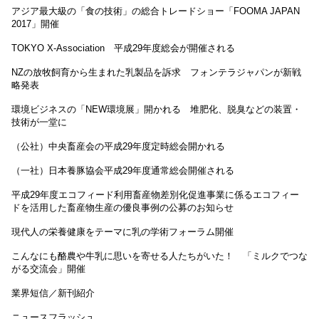
アジア最大級の「食の技術」の総合トレードショー「FOOMA JAPAN
2017」開催
TOKYO X-Association 平成29年度総会が開催される
NZの放牧飼育から生まれた乳製品を訴求 フォンテラジャパンが新戦
略発表
環境ビジネスの「NEW環境展」開かれる 堆肥化、脱臭などの装置・
技術が一堂に
（公社）中央畜産会の平成29年度定時総会開かれる
（一社）日本養豚協会平成29年度通常総会開催される
平成29年度エコフィード利用畜産物差別化促進事業に係るエコフィー
ドを活用した畜産物生産の優良事例の公募のお知らせ
現代人の栄養健康をテーマに乳の学術フォーラム開催
こんなにも酪農や牛乳に思いを寄せる人たちがいた！ 「ミルクでつな
がる交流会」開催
業界短信／新刊紹介
ニュースフラッシュ