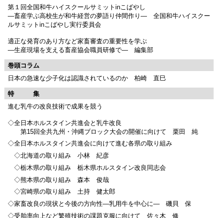
第１回全国和牛ハイスクールサミットinこばやし
―畜産学ぶ高校生が和牛経営の夢語り仲間作り― 全国和牛ハイスクー
ルサミットinこばやし実行委員会
適正な発育のあり方など家畜審査の重要性を学ぶ
―生産現場を支える畜産協会職員研修で― 編集部
巻頭コラム
日本の急速な少子化は認識されているのか 柏崎 直巳
特 集
進む乳牛の改良技術で成果を競う
◇全日本ホルスタイン共進会と乳牛改良
第15回全共九州・沖縄ブロック大会の開催に向けて 栗田 純
◇全日本ホルスタイン共進会に向けて進む各県の取り組み
◇北海道の取り組み 小林 紀彦
◇栃木県の取り組み 栃木県ホルスタイン改良同志会
◇熊本県の取り組み 森本 俊哉
◇宮崎県の取り組み 土持 健太郎
◇家畜改良の現状と今後の方向性―乳用牛を中心に― 磯貝 保
◇受胎率向上など繁殖技術の課題克服に向けて 佐々木 修