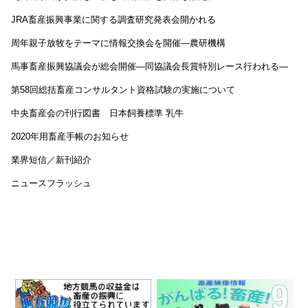
JRA畜産振興事業に関する調査研究発表会開かれる
周年親子放牧をテーマに情報交換会を開催―農研機構
馬事畜産振興協議会が総会開催―同協議会長賞特別レース行われる―
第58回総括畜産コンサルタント資格試験の実施について
中央畜産会の刊行図書 日本飼養標準 乳牛
2020年用畜産手帳のお知らせ
業界短信／新刊紹介
ニュースフラッシュ