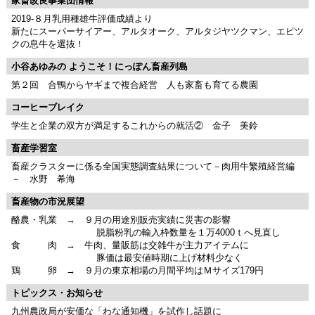
家畜改良事業団情報
2019-８月乳用種雄牛評価成績より
新たにスーパーサイアー、アルタオーク、アルタジヤツクマン、エピツ
クの息牛を選抜！
小谷あゆみの ようこそ！にっぽん畜産列島
第２回 合鴨からヤギまで複合経営 人も家畜も育てる農園
コーヒーブレイク
学生と企業の双方が満足するこれからの就活② 金子 美鈴
畜産学習室
畜産クラスターに係る全国実態調査結果について－肉用牛繁殖経営編
－ 水野 希海
畜産物の市況展望
酪農・乳業 → ９月の用途別販売実績に災害の影響
脱脂粉乳の輸入枠数量を１万4000ｔへ見直し
食 肉 → 牛肉、量販筋は交雑牛が主力アイテムに
豚価は最安値時期に上げ材料少なく
鶏 卵 → ９月の東京相場の月間平均はＭサイズ179円
トピックス・お知らせ
九州農政局が安価な「わな通知機」を試作し話題に