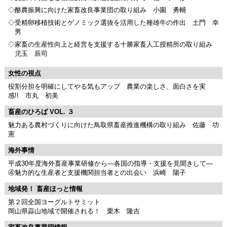
◇酪農振興に向けた家畜改良事業団の取り組み 小園 勇輔
◇受精卵移植技術とゲノミック選抜を活用した種雄牛の作出 土門 幸
男
◇家畜の生産性向上と経営を支援する十勝家畜人工授精所の取り組み
児玉 辰司
女性の視点
役割分担を明確にしてやる気もアップ 農業の楽しさ、面白さを実
感!! 市丸 初美
畜産のひろば VOL. ３
魅力ある農村づくりに向けた鳥取県畜産推進機構の取り組み 佐藤 功
憲
海外事情
平成30年度海外畜産事業研修から―各国の指導・支援を見聞きして―
④魅力的な生産者と支援機関担当者との出会い 浜崎 陽子
地域発！ 畜産ほっと情報
第２回全国ヨーグルトサミット
岡山県蒜山地域で開催される！ 栗木 隆吉