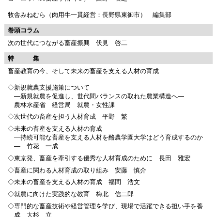
牧舎みねむら（肉用牛一貫経営：長野県東御市） 編集部
巻頭コラム
次の世代につながる畜産振興 伏見 啓二
特 集
畜産教育の今、そして未来の畜産を支える人材の育成
◇新規就農支援施策について
―新規就農を促進し、世代間バランスの取れた農業構造へ―
農林水産省 経営局 就農・女性課
◇次世代の畜産を担う人材育成 平野 繁
◇未来の畜産を支える人材の育成
―持続可能な畜産を支える人材を酪農学園大学はどう育成するのか
― 竹花 一成
◇東京発、畜産を牽引する優秀な人材育成のために 長田 雅宏
◇畜産に関わる人材育成の取り組み 安藤 慎介
◇未来の畜産を支える人材の育成 福間 浩文
◇就農に向けた実践的な教育 梅北 信二郎
◇専門的な畜産技術や経営管理を学び、現場で活躍できる担い手を養
成 大杉 立