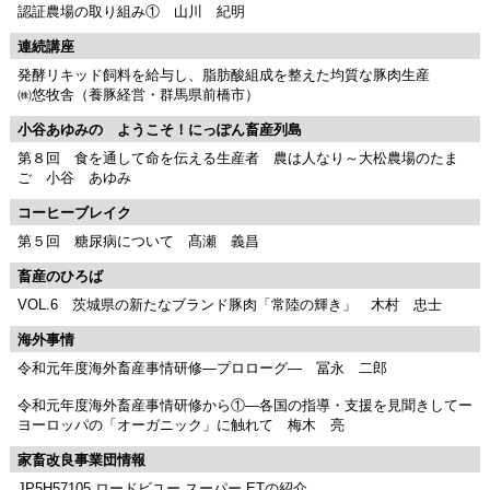
認証農場の取り組み① 山川 紀明
連続講座
発酵リキッド飼料を給与し、脂肪酸組成を整えた均質な豚肉生産
㈱悠牧舎（養豚経営・群馬県前橋市）
小谷あゆみの ようこそ！にっぽん畜産列島
第８回 食を通して命を伝える生産者 農は人なり～大松農場のたま
ご 小谷 あゆみ
コーヒーブレイク
第５回 糖尿病について 髙瀬 義昌
畜産のひろば
VOL.6 茨城県の新たなブランド豚肉「常陸の輝き」 木村 忠士
海外事情
令和元年度海外畜産事情研修―プロローグ― 冨永 二郎
令和元年度海外畜産事情研修から①―各国の指導・支援を見聞きしてー
ヨーロッパの「オーガニック」に触れて 梅木 亮
家畜改良事業団情報
JP5H57105 ロードビユー スーパー ETの紹介