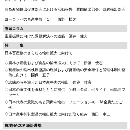
各畜産物輸出促進部会における活動報告 豚肉輸出部会、鶏肉輸出部会
ヨーロッパの畜産事情（１） 西野 松之
巻頭コラム
畜産振興に向けた課題解決への道筋 酒井 健夫
特 集
日本畜産物のさらなる輸出拡大に向けて
◇農林水産物および食品の輸出拡大に向けて 伊藤 優志
◇畜産物の輸出検疫協議の現状および畜産物の安全確保と管理体制の整
備に向けて 國保 直子
◇試練の時を迎えた日本産牛肉の輸出 強谷 雅彦
◇日本の食文化を食材とともに提供 ㈲村上畜産、㈲サイキ、㈲協同フ
ァーム
◇日本代表の意識のもと鶏卵を輸出 フュージョン㈱、JA全農たまご
㈱
◇日本産牛乳乳製品の輸出拡大に向けた取り組み 西田 幸二
農場HACCP 認証農場