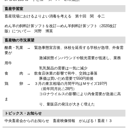
畜産学習室
畜産現場におけるよりよい消毒を考える 第十回 関 令二
めん羊の飼料計算ソフトを改訂―めん羊飼料計算ソフト（2020改訂
版）について― 河野 博英
畜産物の市況展望
酪農・乳業 → 緊急事態宣言後、休校を延長する学校が急増、外食需
要が
激減状態インバウンドや観光需要が低迷し、業務
用牛
乳乳製品の需要は一気に減少
食 肉 → 飲食店休業の影響で和牛、交雑は暴落
豚価は買いだめ需要で550円前後
鶏 卵 → ３月の東京相場の月間平均はＭサイズ197円
（前年同月比△28円）
コロナウイルスの影響により内食需要が急速に高
ま
り、量販店の発注が大きく増えた
トピックス・お知らせ
中央畜産会からのお知らせ 畜産映像情報 がんばる！畜産！３