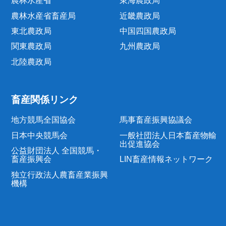
農林水産省
東海農政局
農林水産省畜産局
近畿農政局
東北農政局
中国四国農政局
関東農政局
九州農政局
北陸農政局
畜産関係リンク
地方競馬全国協会
馬事畜産振興協議会
日本中央競馬会
一般社団法人日本畜産物輸
出促進協会
公益財団法人 全国競馬・
畜産振興会
LIN畜産情報ネットワーク
独立行政法人農畜産業振興
機構