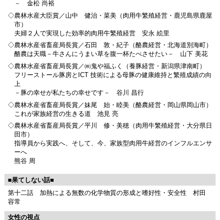
－ 金松 尚裕
◇農林水産大臣賞／山中 健治・菜美（肉用牛繁殖経営・鹿児島県鹿屋
市）
夫婦２人で実現した効率的肉用牛繁殖経営 安永 絵里
◇農林水産省畜産局長賞／石田 敦・紀子（酪農経営・北海道別海町）
酪農は天職－牛さんにうまい草を腹一杯たべさせたい－ 山下 美花
◇農林水産省畜産局長賞／㈱鬼や福ふく（養豚経営・新潟県津南町）
フリーストール豚房とICT 技術による母豚の健康維持と繁殖成績の向
上
－豚の幸せが私たちの幸せです－ 谷川 昌行
◇農林水産省畜産局長賞／妹尾 始・睦美（酪農経営・岡山県岡山市）
これが家族経営の生きる道 池見 亮
◇農林水産省畜産局長賞／平川 修・美穂（肉用牛繁殖経営・大分県日
田市）
指導員から実践へ、そして、今、家族型肉用牛経営のインフルエンサ
ーへ
熊谷 周
■果てしない話■
第十二話 加熱による無数の化学物質の形成と嗜好性・安全性 村田
容常
女性の視点