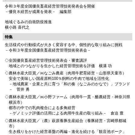
令和３年度全国優良畜産経営管理技術発表会を開催
－優良８経営が成果を発表－ 編集部
地域ぐるみの自衛防疫推進
横小路 喜代之
特集
生活様式や行動様式が大きく変容する中、個性的な取り組みに挑戦
－令和３年度全国優良畜産経営管理技術発表会－
◇全国優良畜産経営管理技術発表会・審査講評
地域とのつながりを生かした経営管理技術を評価 横溝 功
◇農林水産大臣賞／㈱なごみ農産（肉用牛肥育経営・山形県天童市）
安全で美味しい国産原料100％飼料の牛肉で地域を活性化
－地域農家・企業と共に育つ「和の奏（なごみのかなで）」ブランド
－ 菅井 勇
◇農林水産大臣賞／㈱小野ファーム（肉用牛一貫・酪農経営・神奈川県
横浜市）
都市の中での乳肉複合による多角経営
－ゲノミック評価の活用による肉用牛生産の取り組み－ 倉迫 豊
◇農林水産大臣賞／（農）萩原養豚生産組合（養豚経営・宮崎県都城
市）
生き残りをかけた経営基盤の再編－進化を続ける「観音池ポーク」