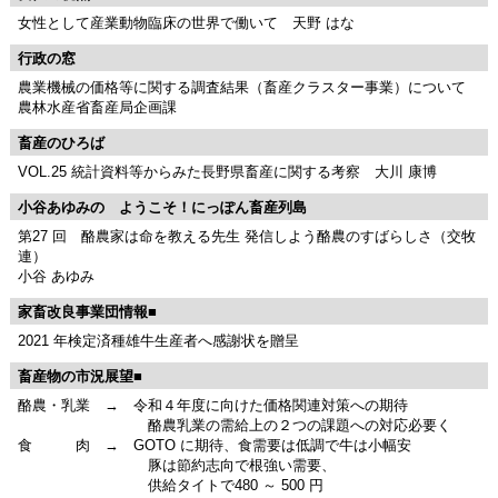
女性として産業動物臨床の世界で働いて 天野 はな
行政の窓
農業機械の価格等に関する調査結果（畜産クラスター事業）について
農林水産省畜産局企画課
畜産のひろば
VOL.25 統計資料等からみた長野県畜産に関する考察 大川 康博
小谷あゆみの ようこそ！にっぽん畜産列島
第27 回 酪農家は命を教える先生 発信しよう酪農のすばらしさ（交牧
連）
小谷 あゆみ
家畜改良事業団情報■
2021 年検定済種雄牛生産者へ感謝状を贈呈
畜産物の市況展望■
酪農・乳業 → 令和４年度に向けた価格関連対策への期待
酪農乳業の需給上の２つの課題への対応必要く
食 肉 → GOTO に期待、食需要は低調で牛は小幅安
豚は節約志向で根強い需要、
供給タイトで480 ～ 500 円