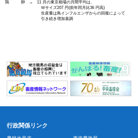
鶏 卵 → 11 月の東京相場の月間平均は、
Ｍサイズ207 円(前年同月比36 円高)
生産量は鳥インフルエンザからの回復によって
引き続き増加基調
行政関係リンク