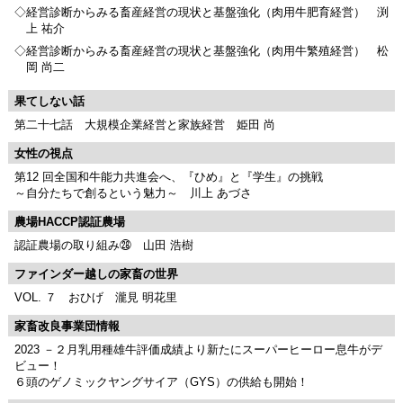
◇経営診断からみる畜産経営の現状と基盤強化（肉用牛肥育経営） 渕
上 祐介
◇経営診断からみる畜産経営の現状と基盤強化（肉用牛繁殖経営） 松
岡 尚二
果てしない話
第二十七話 大規模企業経営と家族経営 姫田 尚
女性の視点
第12 回全国和牛能力共進会へ、『ひめ』と『学生』の挑戦
～自分たちで創るという魅力～ 川上 あづさ
農場HACCP認証農場
認証農場の取り組み㉘ 山田 浩樹
ファインダー越しの家畜の世界
VOL. ７ おひげ 瀧見 明花里
家畜改良事業団情報
2023 －２月乳用種雄牛評価成績より新たにスーパーヒーロー息牛がデ
ビュー！
６頭のゲノミックヤングサイア（GYS）の供給も開始！