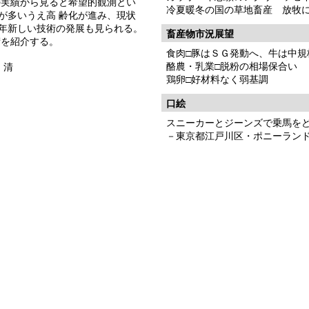
の実績から見ると希望的観測とい
冷夏暖冬の国の草地畜産 放牧
が多いうえ高 齢化が進み、現状
年新しい技術の発展も見られる。
畜産物市況展望
術を紹介する。
食肉□豚はＳＧ発動へ、牛は中規
酪農・乳業□脱粉の相場保合い
 清
鶏卵□好材料なく弱基調
口絵
スニーカーとジーンズで乗馬を
－東京都江戸川区・ポニーラン