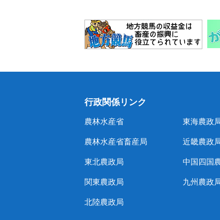
行政関係リンク
農林水産省
東海農政
農林水産省畜産局
近畿農政
東北農政局
中国四国
関東農政局
九州農政
北陸農政局