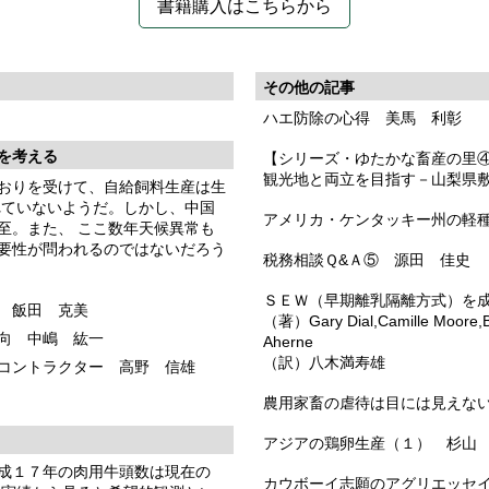
書籍購入はこちらから
その他の記事
ハエ防除の心得 美馬 利彰
を考える
【シリーズ・ゆたかな畜産の里
観光地と両立を目指す－山梨県
おりを受けて、自給飼料生産は生
れていないようだ。しかし、中国
アメリカ・ケンタッキー州の軽
至。また、 ここ数年天候異常も
要性が問われるのではないだろう
税務相談Ｑ&Ａ⑤ 源田 佳史
ＳＥＷ（早期離乳隔離方式）を
 飯田 克美
（著）Gary Dial,Camille Moore,B
向 中嶋 紘一
Aherne
（訳）八木満寿雄
コントラクター 高野 信雄
農用家畜の虐待は目には見えな
アジアの鶏卵生産（１） 杉山
成１７年の肉用牛頭数は現在の
カウボーイ志願のアグリエッセ