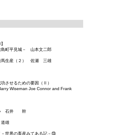
④】
敷島町平見城－ 山本文二郎
種馬生産（２） 佐瀬 三雄
成功させるための要因（Ⅱ）
arry Wiseman Joe Connor and Frank
い 石井 幹
 道雄
イ－世界の畜産みてある記－⑬