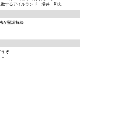
に徹するアイルランド 増井 和夫
格が堅調持続
どうぞ
ド－