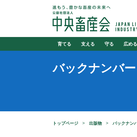
育てる
支える
守る
広め
バックナンバー
トップページ
出版物
バックナン