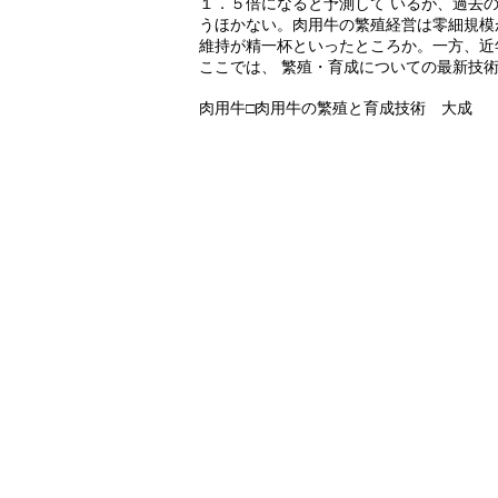
１．５倍になると予測して いるが、過去
うほかない。肉用牛の繁殖経営は零細規模
維持が精一杯といったところか。一方、近
ここでは、 繁殖・育成についての最新技
肉用牛□肉用牛の繁殖と育成技術 大成