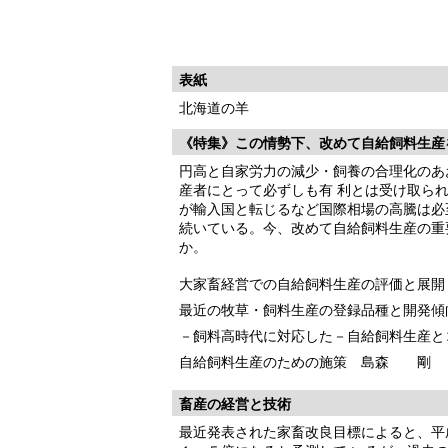
表紙
北海道の羊
《特集》この情勢下、改めて自給飼料生産
円高と自家労力の減少・飼養の合理化のあ
産者にとって必ずしも有 利とは受け取ら
が輸入国と転じるなど国際相場の高騰は必
続いている。今、改めて自給飼料生産の重
か。
大家畜経営での自給飼料生産の評価と展開
最近の牧草・飼料生産の登録品種と開発傾
－飼料高時代に対応した－自給飼料生産と
自給飼料生産のための施策 島森 剛
畜産の経営と技術
最近発表された家畜改良目標によると、平