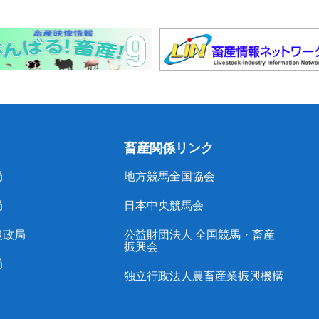
畜産関係リンク
局
地方競馬全国協会
局
日本中央競馬会
農政局
公益財団法人 全国競馬・畜産
振興会
局
独立行政法人農畜産業振興機構