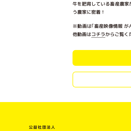
牛を肥育している畜産農家
う農家に密着！
※動画は｢畜産映像情報 
他動画は
コチラ
からご覧く