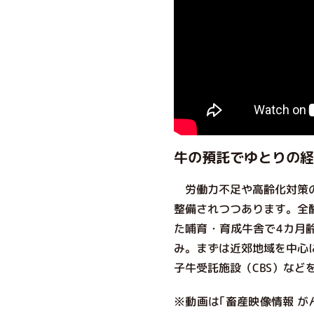
牛の預託でゆとりの経
労働力不足や高齢化対策の
整備されつつあります。全
た哺育・育成牛舎で4カ月
み。まずは近郊地域を中心
子牛受託施設（CBS）など
※動画は｢畜産映像情報 