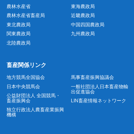
農林水産省
東海農政局
農林水産省畜産局
近畿農政局
東北農政局
中国四国農政局
関東農政局
九州農政局
北陸農政局
畜産関係リンク
地方競馬全国協会
馬事畜産振興協議会
日本中央競馬会
一般社団法人日本畜産物輸
出促進協会
公益財団法人 全国競馬・
畜産振興会
LIN畜産情報ネットワーク
独立行政法人農畜産業振興
機構