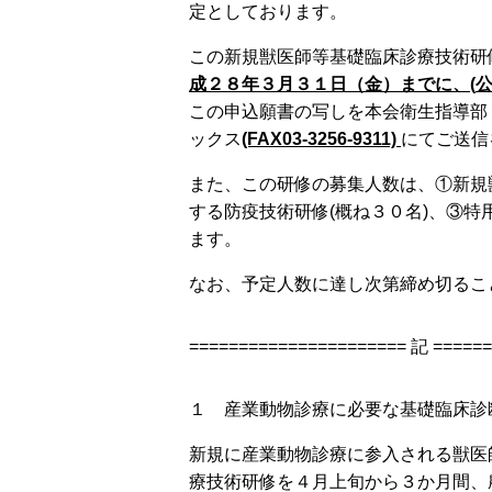
定としております。
この新規獣医師等基礎臨床診療技術研
成２８年３月３１日（金）までに、
(
この申込願書の写しを本会衛生指導部（研
ックス
(FAX03-3256-9311)
にてご送信
また、この研修の募集人数は、①新規
する防疫技術研修(概ね３０名)、③特
ます。
なお、予定人数に達し次第締め切るこ
====================== 記 =====
１ 産業動物診療に必要な基礎臨床診
新規に産業動物診療に参入される獣医
療技術研修を４月上旬から３か月間、