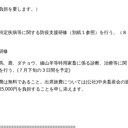
負担を要します。）
特定疾病等に関する防疫支援研修（別紙１参照）を行う。（８
研修
馬、鹿、ダチョウ、緬山羊等特用家畜に係る診断、治療等に関
を行う。(７月下旬の３日間を予定)
費は無料であること。出席旅費については(公社)中央畜産会の
5,000円を負担することを申し添えます。
==============================