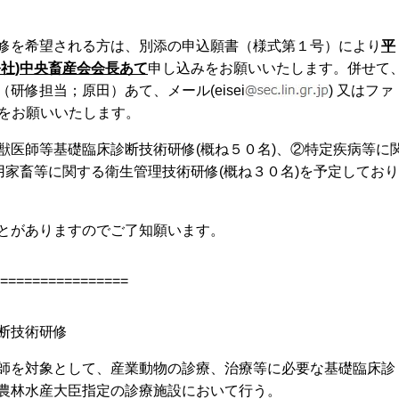
修を希望される方は、別添の申込願書（様式第１号）により
平
公社)中央畜産会会長あて
申し込みをお願いいたします。併せて
修担当；原田）あて、メール(eisei
) 又はファ
をお願いいたします。
獣医師等基礎臨床診断技術研修(概ね５０名)、②特定疾病等に
用家畜等に関する衛生管理技術研修(概ね３０名)を予定しており
とがありますのでご了知願います。
=================
断技術研修
師を対象として、産業動物の診療、治療等に必要な基礎臨床診
農林水産大臣指定の診療施設において行う。