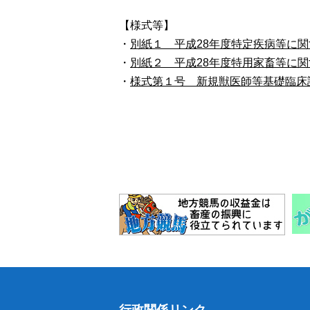
【様式等】
・
別紙１ 平成28年度特定疾病等に
・
別紙２ 平成28年度特用家畜等に
・
様式第１号 新規獣医師等基礎臨床
行政関係リンク