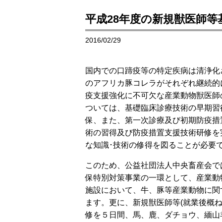
平成28年度の新規獣医師
2016/02/29
国内での口蹄疫等の特定疾病は清浄化
のアフリカ豚コレラがそれぞれ継続的
疫支援強化に不可欠な産業動物獣医師
ついては、基礎臨床診療技術の早期習
保、また、第一次診療及び初期防疫措
術の習得及び防疫措置支援技術研修を
な知識･技術の修得を図ることが必要
このため、公益社団法人中央畜産会で
保特別対策事業の一環として、産業動
施設において、牛、豚等産業動物に関
ます。更に、新規獣医師等(就業後概
修を５日間、馬、鹿、ダチョウ、緬山