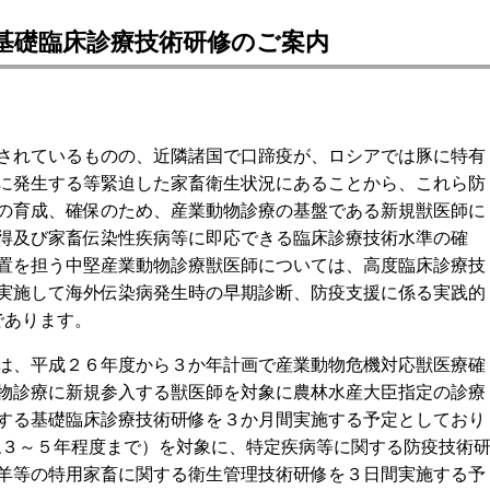
等基礎臨床診療技術研修のご案内
されているものの、近隣諸国で口蹄疫が、ロシアでは豚に特有
に発生する等緊迫した家畜衛生状況にあることから、これら防
の育成、確保のため、産業動物診療の基盤である新規獣医師に
得及び家畜伝染性疾病等に即応できる臨床診療技術水準の確
置を担う中堅産業動物診療獣医師については、高度臨床診療技
実施して海外伝染病発生時の早期診断、防疫支援に係る実践的
であります。
は、平成２６年度から３か年計画で産業動物危機対応獣医療確
物診療に新規参入する獣医師を対象に農林水産大臣指定の診療
する基礎臨床診療技術研修を３か月間実施する予定としており
ね３～５年程度まで）を対象に、特定疾病等に関する防疫技術
羊等の特用家畜に関する衛生管理技術研修を３日間実施する予