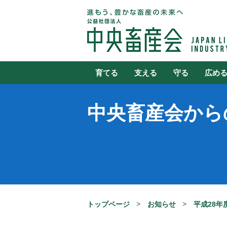
育てる
支える
守る
広め
中央畜産会から
トップページ
お知らせ
平成28