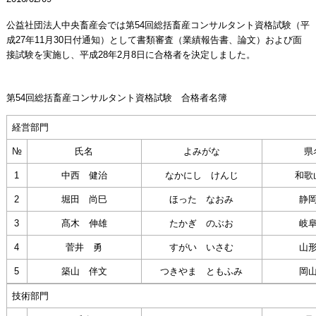
公益社団法人中央畜産会では第54回総括畜産コンサルタント資格試験（平
成27年11月30日付通知）として書類審査（業績報告書、論文）および面
接試験を実施し、平成28年2月8日に合格者を決定しました。
第54回総括畜産コンサルタント資格試験 合格者名簿
経営部門
№
氏名
よみがな
県
1
中西 健治
なかにし けんじ
和歌
2
堀田 尚巳
ほった なおみ
静
3
髙木 伸雄
たかぎ のぶお
岐
4
菅井 勇
すがい いさむ
山
5
築山 伴文
つきやま ともふみ
岡
技術部門