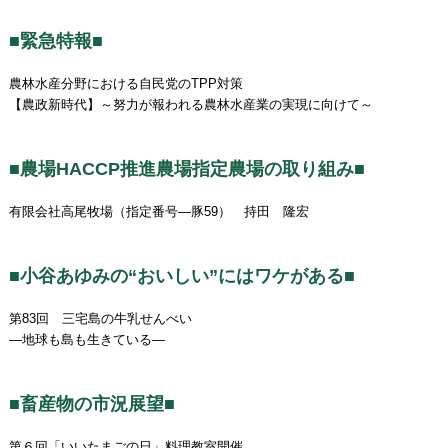
■緊急特報■
農林水産分野における自民党のTPP対策
【農政新時代】～努力が報われる農林水産業の実現に向けて～
■農場HACCP推進農場指定農場の取り組み■
有限会社高尾牧場（指定番号―豚59） 持田 隆宏
■小谷あゆみの“おいしい”にはワケがある■
第83回 三宅島の牛乳せんべい
―地球も島も生きている―
■畜産物の市況展望■
第６回「いいたまごの日」料理教室開催