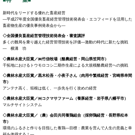
新時代をリードする優れた畜産経営
―平成27年度全国優良畜産経営管理技術発表会・エコフィードを活用した
畜産物生産の優良事例発表会から―
◇全国優良畜産経営管理技術発表会・審査講評
多くの難局を乗り越えた経営管理技術を評価―激動の時代に新たな挑戦
― 横溝 功
◇農林水産大臣賞／㈱竹信牧場（酪農経営・岡山県笠岡市）
干拓地におけるトウモロコシ二期作生産による大規模酪農経営への挑戦
◇農林水産大臣賞／黒木松吾・小夜子さん（肉用牛繁殖経営・宮崎県串間
市）
アンテナ高く、垣根は低く、一歩先を行く攻めの経営
◇農林水産大臣賞／㈲コクマサファーム（養豚経営・岩手県八幡平市）
マルチサイトシステム
◇農林水産大臣賞／（農）会田共同養鶏組合（採卵鶏経営・長野県松本
市）
環境のふるさと作りを目指した養鶏―目標：農業を営んで人生の意義と幸
福を体得する！―