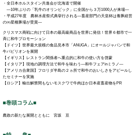
・全日本ホルスタイン共進会が北海道で開催
―10年ぶりの「乳牛のオリンピック」に全国から３万1000人が来場―
・平成27年度 農林水産祭式典挙行される―畜産部門の天皇杯は養豚経営
の㈲星種豚場が受賞―
クリスマス商戦に向けて日本の最高級商品を世界に発信！世界６都市で一
斉に和牛プロモーション
【ドイツ】世界最大規模の食品見本市「ANUGA」にオールジャパンで和
牛パビリオンを展開
【イギリス】レストラン関係者へ重点的に和牛の使い方を啓蒙
【イタリア】現地の調理方法で和牛を味わう―和牛フェアinミラノ―
【アメリカ合衆国】フロリダ半島の２ヵ所で和牛のおいしさをアピールし
たセミナーを実施
【ロシア】輸出解禁間もないモスクワで牛肉ほか日本産畜産物をPR
■巻頭コラム■
農政の新たな展開とともに 宮坂 亘
■特 集■