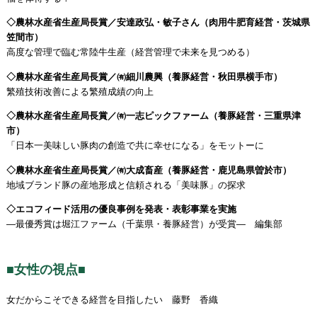
◇農林水産省生産局長賞／安達政弘・敏子さん（肉用牛肥育経営・茨城県
笠間市）
高度な管理で臨む常陸牛生産（経営管理で未来を見つめる）
◇農林水産省生産局長賞／㈲細川農興（養豚経営・秋田県横手市）
繁殖技術改善による繁殖成績の向上
◇農林水産省生産局長賞／㈲一志ピックファーム（養豚経営・三重県津
市）
「日本一美味しい豚肉の創造で共に幸せになる」をモットーに
◇農林水産省生産局長賞／㈲大成畜産（養豚経営・鹿児島県曽於市）
地域ブランド豚の産地形成と信頼される「美味豚」の探求
◇エコフィード活用の優良事例を発表・表彰事業を実施
―最優秀賞は堀江ファーム（千葉県・養豚経営）が受賞― 編集部
■女性の視点■
女だからこそできる経営を目指したい 藤野 香織