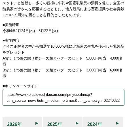
ェクト」と連動し、多くの皆様に牛乳や国産乳製品の消費を促し、全国の
酪農家の皆さんを応援するとともに、地方競馬による畜産振興や社会貢献
について周知を図ることを目的としたものです。
■実施時期
令和4年2月24日(木)～3月22日(火)
■実施内容
クイズ正解者の中から抽選で10,000名様に北海道の生乳を使用した乳製品
をプレゼント
A賞：よつ葉の贈り物チーズ類とバターのセット 5,000円相当 4,000名
様
B賞：よつ葉の贈り物チーズ類とバターのセット 3,000円相当 6,000名
様
■キャンペーンサイト
https://www.keibalovechikusan.com/lp/nyuseihincp?
utm_source=news&utm_medium=prtimes&utm_campaign=02240322
2026年
2025年
2024年