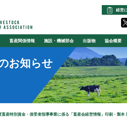
経営
る
畜産関係情報
施設・機械部会
出版物
協会概要
のお知らせ
年度畜産特別資金・借受者指導事業に係る「畜産会経営情報」印刷・製本