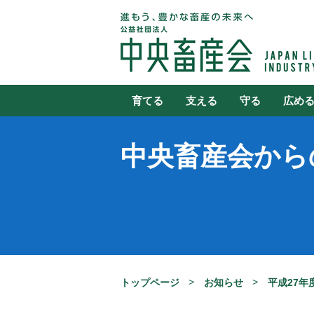
育てる
支える
守る
広め
中央畜産会から
トップページ
お知らせ
平成27