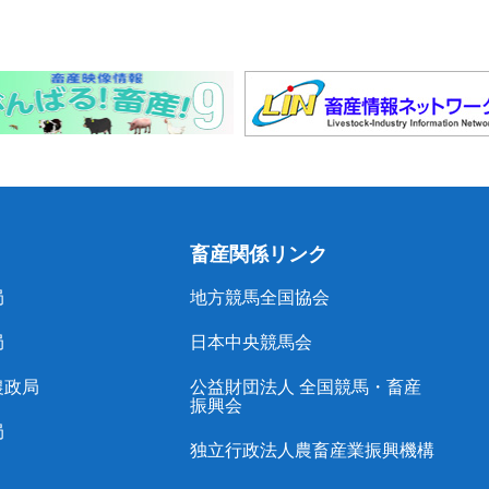
畜産関係リンク
局
地方競馬全国協会
局
日本中央競馬会
農政局
公益財団法人 全国競馬・畜産
振興会
局
独立行政法人農畜産業振興機構