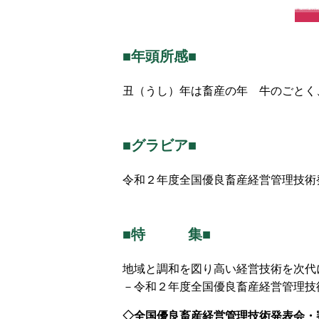
■年頭所感■
丑（うし）年は畜産の年 牛のごとく
■グラビア■
令和２年度全国優良畜産経営管理技術
■特 集■
地域と調和を図り高い経営技術を次代
－令和２年度全国優良畜産経営管理技
◇全国優良畜産経営管理技術発表会・