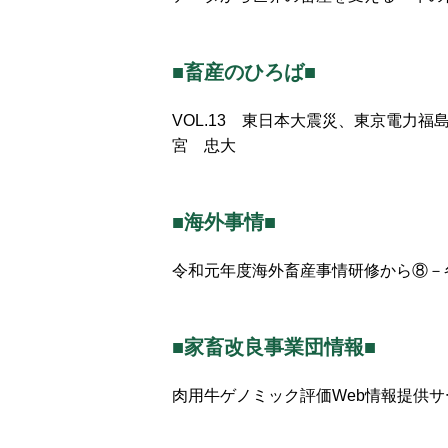
■畜産のひろば■
VOL.13 東日本大震災、東京電力
宮 忠大
■海外事情■
令和元年度海外畜産事情研修から⑧－
■家畜改良事業団情報■
肉用牛ゲノミック評価Web情報提供サ