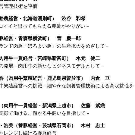
営管理技術を評価
酪農経営・北海道湧別町） 渋谷 和希
たちにカッコイイと思ってもらえる農業がやりがい－
豚経営・青森県横浜町） 菅 慶一郎
ランド肉豚「ほろよい豚」の生産拡大をめざして－
肉用牛一貫経営・宮崎県新富町） 水元 健二
の発展－肉用牛の新たなビジネスモデルとして－
香（肉用牛繁殖経営・鹿児島県曽於市） 内倉 亘
牛繁殖経営への挑戦－細やかな飼養管理技術による高収益性を
（肉用牛一貫経営・新潟県上越市） 佐藤 紫織
笑顔で働ける、儲かる牛飼いを目指して－
・浩美（養豚経営・茨城県石岡市） 木村 忠士
ャレンジし続ける養豚経営