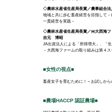
◇農林水産省生産局長賞／農事組合法
地域と共に歩む畜産経営を目指して－
一貫経営を実践－
◇農林水産省生産局長賞／㈲大西海フ
吉元 博昭
JA出資法人による「所得増大」、「
－大西海ファームの取り組みは第４ス
■女性の視点■
畜産女子を育むために！～お試しから
■農場HACCP 認証農場■