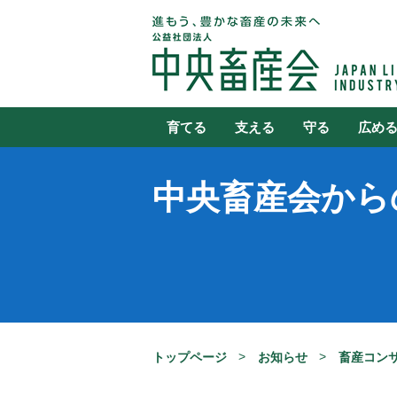
育てる
支える
守る
広め
中央畜産会から
トップページ
お知らせ
畜産コン