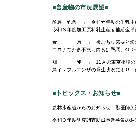
■畜産物の市況展望■
酪農・乳業 → 令和元年度の牛乳生
令和３年度加工原料乳生産者補給金単
食 肉 → 巣ごもり需要と海外
コロナで外食不振も内食は堅調、460～
鶏 卵 → 11月の東京相場の月間
鳥インフルエンザの発生状況により、
■トピックス・お知らせ■
農林水産省からのお知らせ 獣医師免
令和３年度研究調査助成事業募集のお