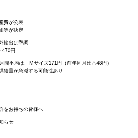
産費が公表
価等が決定
輸出は堅調
470円
平均は、Ｍサイズ171円（前年同月比△48円）
供給量が急減する可能性あり
許をお持ちの皆様へ
知らせ