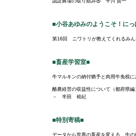
認証農場の取り組み⑧ 平川 賢一
■小谷あゆみのようこそ！にっ
第16回 ニワトリが教えてくれるみ
■畜産学習室■
牛マルキンの納付猶予と肉用牛免税に
酪農経営の収益性について（都府県編
－ 半田 裕紀
■特別寄稿■
データから世界の畜産を変える 牛の行