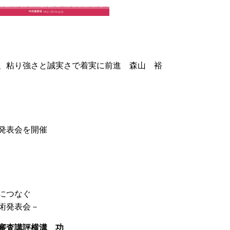
、粘り強さと誠実さで着実に前進 森山 裕
発表会を開催
につなぐ
術発表会－
審査講評横溝 功