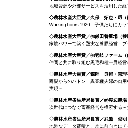
地域資源や外部サービスを活用した経
◇農林水産大臣賞／久保 拓也・環（
Working hours 1920－子供
◇農林水産大臣賞／㈲飯田養豚場（養
家族パワーで築く堅実な養豚経営－ブ
◇農林水産大臣賞／㈱壱岐ファーム（
仲間と共に取り組む黒毛和種一貫経営
◇農林水産大臣賞／森岡 良輔・恵理
両親からのバトン 異業種夫婦の肉用
実現－
◇農林水産省生産局長賞／㈱渡辺農場
次世代につなぐ畜産経営を模索する－
◇農林水産省生産局長賞／武熊 俊明
地道なデータ蓄積と、常に前向きにチ