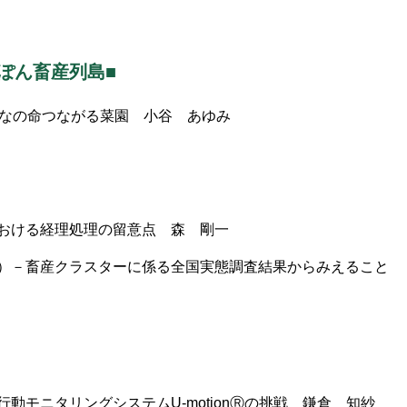
ぽん畜産列島■
んなの命つながる菜園 小谷 あゆみ
おける経理処理の留意点 森 剛一
）－畜産クラスターに係る全国実態調査結果からみえること
動モニタリングシステムU-motionⓇの挑戦 鎌倉 知紗