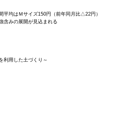
均はＭサイズ150円（前年同月比△22円）
強含みの展開が見込まれる
を利用した土づくり～