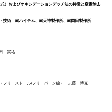
方式）およびオキシデーションデッチ法の特徴と窒素除去
・技術 ㈱ハイテム、㈱天神製作所、㈱岡田製作所
田 実祐
（フリーストール/フリーバーン編） 志藤 博克