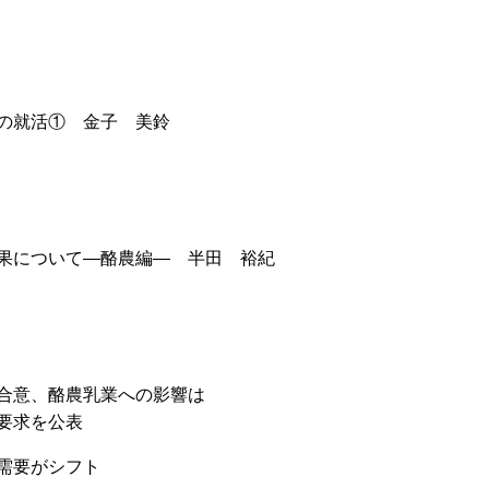
の就活① 金子 美鈴
果について―酪農編― 半田 裕紀
合意、酪農乳業への影響は
要求を公表
需要がシフト