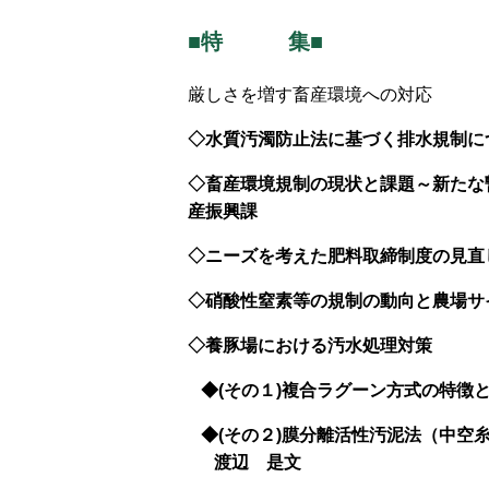
■特 集■
厳しさを増す畜産環境への対応
◇水質汚濁防止法に基づく排水規制に
◇畜産環境規制の現状と課題～新たな
産振興課
◇ニーズを考えた肥料取締制度の見直
◇硝酸性窒素等の規制の動向と農場サ
◇養豚場における汚水処理対策
◆(その１)複合ラグーン方式の特徴
◆(その２)膜分離活性汚泥法（中空
渡辺 是文