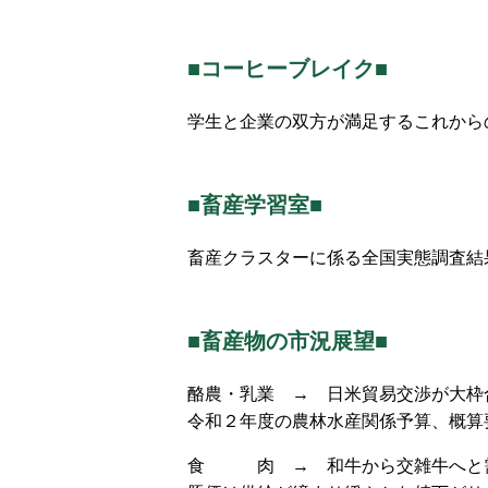
■コーヒーブレイク■
学生と企業の双方が満足するこれから
■畜産学習室■
畜産クラスターに係る全国実態調査結
■畜産物の市況展望■
酪農・乳業 → 日米貿易交渉が大枠
令和２年度の農林水産関係予算、概算
食 肉 → 和牛から交雑牛へと