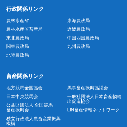
行政関係リンク
農林水産省
東海農政局
農林水産省畜産局
近畿農政局
東北農政局
中国四国農政局
関東農政局
九州農政局
北陸農政局
畜産関係リンク
地方競馬全国協会
馬事畜産振興協議会
日本中央競馬会
一般社団法人日本畜産物輸
出促進協会
公益財団法人 全国競馬・
畜産振興会
LIN畜産情報ネットワーク
独立行政法人農畜産業振興
機構