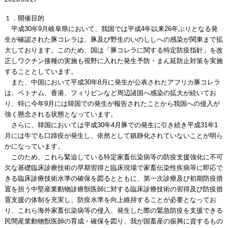
１．開催目的
平成30年9月岐阜県において、我国では平成4年以来26年ぶりとなる発
生が確認された豚コレラは、豚及び野生のいのししへの感染が関東まで拡
大しております。このため、国は「豚コレラに関する特定防疫指針」を改
正しワクチン接種の実施も視野に入れた発生予防・まん延防止対策を実施
することとしています。
また、中国において平成30年8月に発生が公表されたアフリカ豚コレラ
は、ベトナム、香港、フィリピンなど周辺諸国へ感染の拡大が続いてお
り、特に今年9月には韓国での発生が報告されたことから我国への侵入が
強く懸念される状態となっています。
さらに、韓国においては平成30年4月豚での発生に引き続き平成31年1
月には牛でも口蹄疫が発生し、依然として鎮静化されていないことが明ら
かになっています。
このため、これら緊迫している特定家畜伝染病等の防疫支援強化に不可
欠な基礎臨床診療技術の早期習得と臨床現場で家畜伝染性疾病等に即応で
きる臨床診療技術水準の確保を図るとともに、第一次診療及び初期防疫措
置を担う中堅産業動物診療獣医師に対する臨床診療技術の習得及び防疫措
置支援の体制を充実し、防疫水準を向上維持することが必要となってお
り、これら海外家畜伝染病等の侵入、発生した際の緊急防疫を支援できる
民間産業動物獣医師の育成・確保を図り、我が国畜産の振興に資するもの