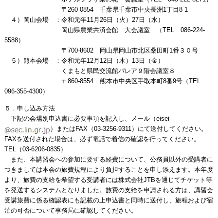
〒260-0854 千葉県千葉市中央長洲1丁目8-1
４）岡山会場 ：令和元年11月26日（火）27日（水）
岡山県農業共済会館 大会議室 （TEL 086-224-
5588）
〒700-8602 岡山県岡山市北区桑田町1番３０号
５）熊本会場 ：令和元年12月12日（木）13日（金）
くまもと県民交流館パレア９階会議室８
〒860-8554 熊本市中央区手取本町8番9号（TEL
096-355-4300）
５．申し込み方法
下記の会場別申込書に必要事項を記入し、メール（eisei
）またはFAX（03-3256-9311）にて送付してください。
FAXを送付された場合は、必ず電話で着信の確認を行ってください。
TEL（03-6206-0835）
また、本講習会への参加に要する経費について、公務員以外の受講者に
つきましては本会の旅費規程により負担することを申し添えます。本年度
より、旅費の支給を希望する受講者には株式会社JTBを通じてチケット等
を発送するシステムとなりました。旅費の支給を申請される方は、講習会
受講旅費に係る確認表にも記載の上申込書と同時に送付し、旅程および宿
泊の可否について事務局に確認してください。