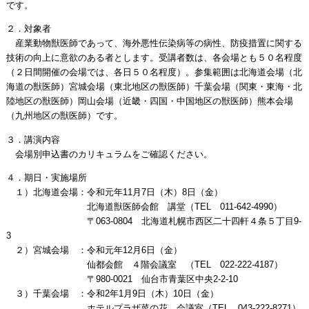
です。
２．対象者
産業動物獣医師であって、海外悪性伝染病等の病性、防疫措置に関する
技術の向上に意欲のある者とします。受講者数は、各会場とも５０名程度
（２日間開催の会場では、各日５０名程度）。参集範囲は北海道会場（北
海道の獣医師）宮城会場（東北地区の獣医師）千葉会場（関東・東海・北
陸地区の獣医師）岡山会場（近畿・四国・中国地区の獣医師）熊本会場
（九州地区の獣医師）です。
３．講演内容
会場別申込書のカリキュラムをご確認ください。
４．期日・実施場所
１）北海道会場：令和元年11月7日（木）8日（金）
北海道獣医師会館 講堂（TEL 011-642-4990）
〒063-0804 北海道札幌市西区二十四軒４条５丁目9-
3
２）宮城会場 ：令和元年12月6日（金）
仙都会館 ４階会議室 （TEL 022-222-4187）
〒980-0021 仙台市青葉区中央2-2-10
３）千葉会場 ：令和2年1月9日（木）10日（金）
ホテルプラザ菜の花 会議室（TEL 043-222-8271）