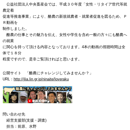
公益社団法人中央畜産会では、平成３０年度「女性・リタイア世代等就
農定着
促進等推進事業」により、酪農の新規就農者・就業者促進を図るため、Ｐ
Ｒ動画を
制作しました。
酪農の仕事とその魅力を伝え、女性や学生を含め一般の方々にも酪農へ
の就業
に関心を持って頂ける内容となっております。4本の動画の視聴時間は全
体で１８分
程度ですので、是非ご覧頂ければと思います。
公開サイト 「酪農にチャレンジしてみませんか？」
URL：
http://jlia.lin.gr.jp/ninaite/loveraku
問い合わせ先
経営支援部(支援・調査)
担当：前原、水野