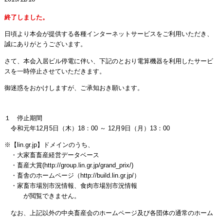
終了しました。
日頃より本会が提供する各種インターネットサービスをご利用いただき、
誠にありがとうございます。
さて、本会入居ビル停電に伴い、下記のとおり電算機器を利用したサービ
スを一時停止させていただきます。
御迷惑をおかけしますが、ご承知おき願います。
１ 停止期間
令和元年12月5日（木）18：00 ～ 12月9日（月）13：00
※【lin.gr.jp】ドメインのうち、
・大家畜畜産経営データベース
・畜産大賞(http://group.lin.gr.jp/grand_prix/)
・畜舎のホームページ（http://build.lin.gr.jp/）
・家畜市場別市況情報、食肉市場別市況情報
が閲覧できません。
なお、上記以外の中央畜産会のホームページ及び各団体の通常のホーム