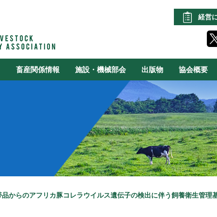
経営
る
畜産関係情報
施設・機械部会
出版物
協会概要
帯品からのアフリカ豚コレラウイルス遺伝子の検出に伴う飼養衛生管理