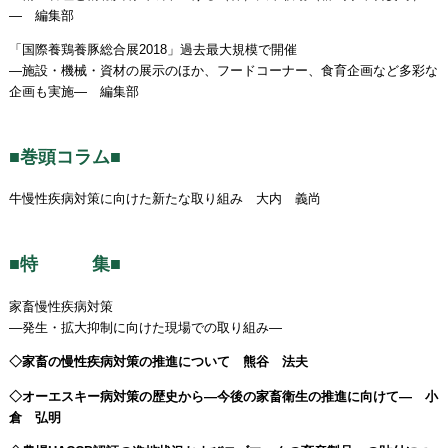
― 編集部
「国際養鶏養豚総合展2018」過去最大規模で開催
―施設・機械・資材の展示のほか、フードコーナー、食育企画など多彩な
企画も実施― 編集部
■巻頭コラム■
牛慢性疾病対策に向けた新たな取り組み 大内 義尚
■特 集■
家畜慢性疾病対策
―発生・拡大抑制に向けた現場での取り組み―
◇家畜の慢性疾病対策の推進について 熊谷 法夫
◇オーエスキー病対策の歴史から―今後の家畜衛生の推進に向けて― 小
倉 弘明