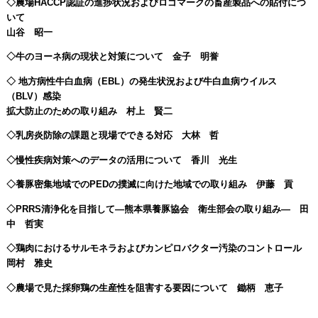
◇農場HACCP認証の進捗状況およびロゴマークの畜産製品への貼付につ
いて
山谷 昭一
◇牛のヨーネ病の現状と対策について 金子 明誉
◇ 地方病性牛白血病（EBL）の発生状況および牛白血病ウイルス
（BLV）感染
拡大防止のための取り組み 村上 賢二
◇乳房炎防除の課題と現場でできる対応 大林 哲
◇慢性疾病対策へのデータの活用について 香川 光生
◇養豚密集地域でのPEDの撲滅に向けた地域での取り組み 伊藤 貢
◇PRRS清浄化を目指して―熊本県養豚協会 衛生部会の取り組み― 田
中 哲実
◇鶏肉におけるサルモネラおよびカンピロバクター汚染のコントロール
岡村 雅史
◇農場で見た採卵鶏の生産性を阻害する要因について 鋤柄 恵子