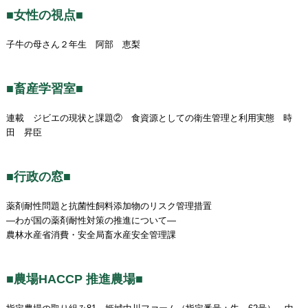
■女性の視点■
子牛の母さん２年生 阿部 恵梨
■畜産学習室■
連載 ジビエの現状と課題② 食資源としての衛生管理と利用実態 時
田 昇臣
■行政の窓■
薬剤耐性問題と抗菌性飼料添加物のリスク管理措置
―わが国の薬剤耐性対策の推進について―
農林水産省消費・安全局畜水産安全管理課
■農場HACCP 推進農場■