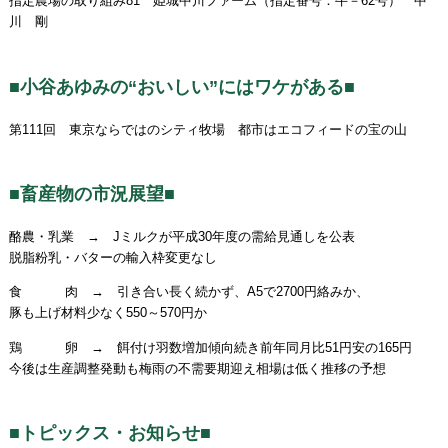
指定農場の取り組み81 姫城中川ファーム（指定番号：牛－62号） 中
川 剛
■小谷あゆみの“おいしい”にはワケがある■
第111回 東京ならではのシティ牧場 都市はエコフィードの宝の山
■畜産物の市況展望■
酪農・乳業 → Jミルクが平成30年度の需給見通しを公表
脱脂粉乳・バターの輸入枠変更なし
食 肉 → 引き合い長く続かず、A5で2700円絡みか、
豚も上げ材料少なく550～570円か
鶏 卵 → 餌付け羽数増加傾向続き前年同月比51円安の165円
今後は生産調整発動も梅雨の不需要期迎え相場は低く推移の予想
■トピックス・お知らせ■