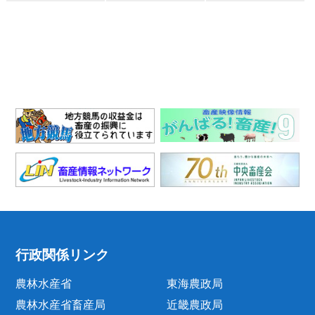
行政関係リンク
農林水産省
東海農政局
農林水産省畜産局
近畿農政局