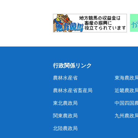
行政関係リンク
農林水産省
東海農政
農林水産省畜産局
近畿農政
東北農政局
中国四国
関東農政局
九州農政
北陸農政局