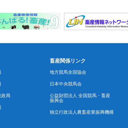
畜産関係リンク
局
地方競馬全国協会
局
日本中央競馬会
農政局
公益財団法人 全国競馬・畜産
振興会
局
独立行政法人農畜産業振興機構