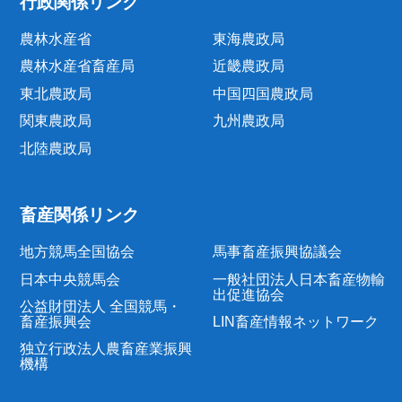
行政関係リンク
農林水産省
東海農政局
農林水産省畜産局
近畿農政局
東北農政局
中国四国農政局
関東農政局
九州農政局
北陸農政局
畜産関係リンク
地方競馬全国協会
馬事畜産振興協議会
日本中央競馬会
一般社団法人日本畜産物輸
出促進協会
公益財団法人 全国競馬・
畜産振興会
LIN畜産情報ネットワーク
独立行政法人農畜産業振興
機構