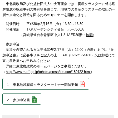
東北農政局及び公益社団法人中央畜産会では、畜産クラスターに係る理
解醸成や取組事例の共有等を通じて、地域での畜産クラスターの取組の一
層の加速化と浸透を図るためのセミナーを開催します。
開催日時 平成30年2月16日（金）13:30～16:30
開催場所 TKPガーデンシティ仙台 ホール30A
（宮城県仙台市青葉区中央1-3-1AER30階：
地図
）
参加申込
参加を希望される方は平成30年2月7日（水）12:00（必着）までに「参
加申込書」に必要事項をご記入の上、FAX（022-217-4180）又は郵送にて
東北農政局へお申込みください。
詳細は
東北農政局のホームページ
をご参照ください。
（
http://www.maff.go.jp/tohoku/press/tikusan/180122.html
）
１ 東北地域畜産クラスターセミナー開催要領
２ 参加申込書