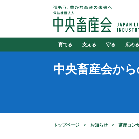
育てる
支える
守る
広め
中央畜産会から
トップページ
お知らせ
畜産コン