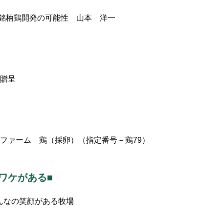
銘柄鶏開発の可能性 山本 洋一
を贈呈
ファーム 鶏（採卵）（指定番号－鶏79）
ワケがある■
んなの笑顔がある牧場