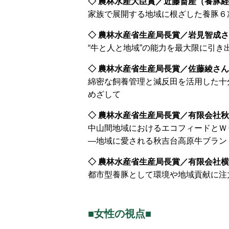
◇ 農林水産大臣賞／近藤畜産（養豚
家族で展開する地域に根ざした養豚６
◇ 農林水産省生産局長賞／岩見智成
“牛と人と地域”の能力を最大限に引き
◇ 農林水産省生産局長賞／佐藤綾さ
綿密な飼養管理と減反田を活用した十
めざして
◇ 農林水産省生産局長賞／有限会社
中山間地域におけるエコフィードとＷ
―地域に愛される秋吉台高原牛ブラン
◇ 農林水産省生産局長賞／有限会社
都市型養豚として環境や地域貢献に注
■女性の視点■