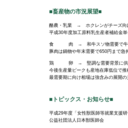
■畜産物の市況展望■
酪農・乳業 → ホクレンがチーズ向
平成30年度加工原料乳生産者補給金
食 肉 → 和牛スソ物需要で牛
豚肉は鍋物や年末需要で650円まで急
鶏 卵 → 堅調な需要背景に供
今後生産量ピークも産地在庫低位で推
最需要期に向け相場は強含みの展開の
■トピックス・お知らせ■
平成29年度「女性獣医師等就業支援
公益社団法人日本獣医師会