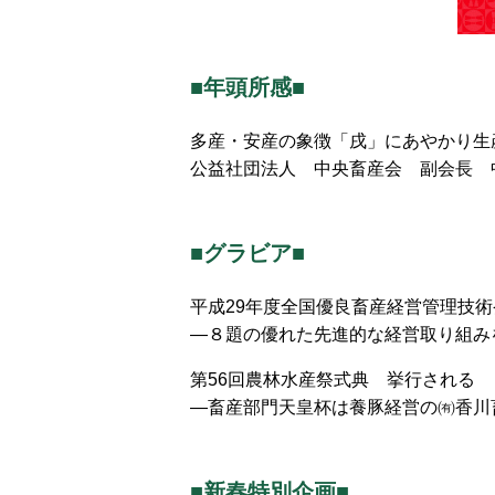
■年頭所感■
多産・安産の象徴「戌」にあやかり生
公益社団法人 中央畜産会 副会長 
■グラビア■
平成29年度全国優良畜産経営管理技
―８題の優れた先進的な経営取り組み
第56回農林水産祭式典 挙行される
―畜産部門天皇杯は養豚経営の㈲香川
■新春特別企画■