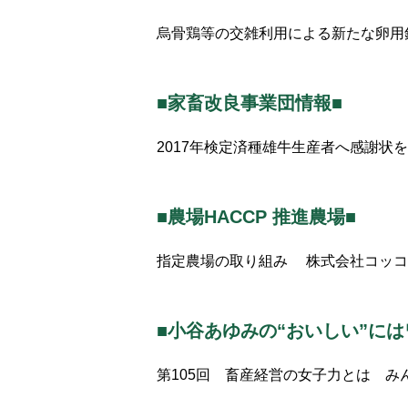
烏骨鶏等の交雑利用による新たな卵用
■家畜改良事業団情報■
2017年検定済種雄牛生産者へ感謝状
■農場HACCP 推進農場■
指定農場の取り組み 株式会社コッコ
■小谷あゆみの“おいしい”には
第105回 畜産経営の女子力とは み