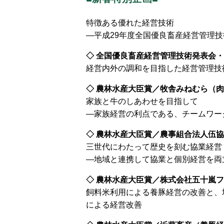
特徴ある優れた経営技術
―平成29年度全国優良畜産経営管理
◇ 全国優良畜産経営管理技術発表会
経営内外の調和を目指した経営管理技
◇ 農林水産大臣賞／牧舎みねむら（
家族と牛のしあわせを目指して
―家族経営の利点である、チームワー
◇ 農林水産大臣賞／農事組合法人伍
三世代にわたって歴史を刻む協業経営
―地域と連携して協業と個別経営を両
◇ 農林水産大臣賞／株式会社五十嵐
飼料米利用による養豚経営の改善と、
による経営改善