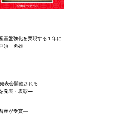
産基盤強化を実現する１年に
中須 勇雄
術発表会開催される
を発表・表彰―
畜産が受賞―