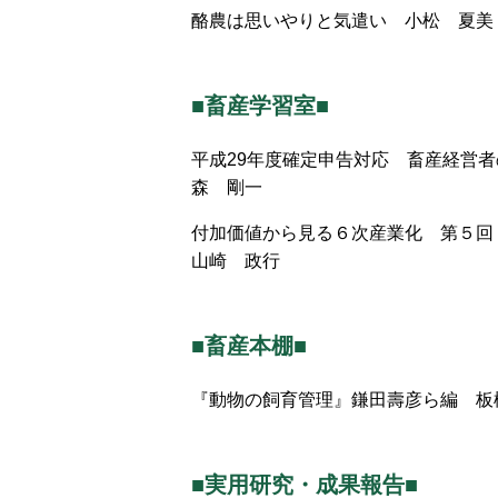
酪農は思いやりと気遣い 小松 夏美
■畜産学習室■
平成29年度確定申告対応 畜産経営
森 剛一
付加価値から見る６次産業化 第５回
山崎 政行
■畜産本棚■
『動物の飼育管理』鎌田壽彦ら編 板
■実用研究・成果報告■