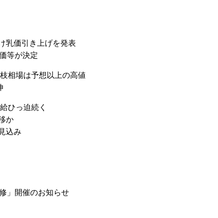
け乳価引き上げを発表
単価等が決定
枝相場は予想以上の高値
伸
給ひっ迫続く
移か
見込み
研修」開催のお知らせ