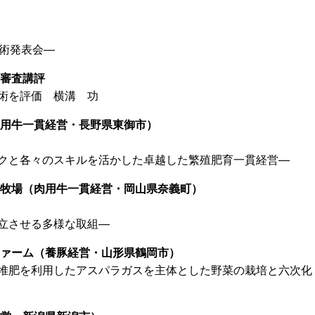
技術発表会―
・審査講評
術を評価 横溝 功
肉用牛一貫経営・長野県東御市）
クと各々のスキルを活かした卓越した繁殖肥育一貫経営―
協牧場（肉用牛一貫経営・岡山県奈義町）
立させる多様な取組―
ファーム（養豚経営・山形県鶴岡市）
堆肥を利用したアスパラガスを主体とした野菜の栽培と六次化