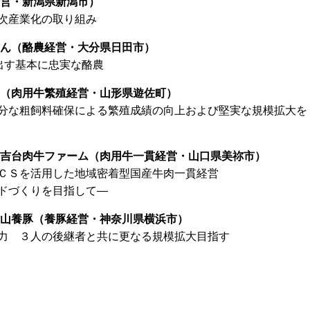
経営・新潟県新潟市）
次産業化の取り組み
さん（酪農経営・大分県日田市）
出す基本に忠実な酪農
ん（肉用牛繁殖経営・山形県遊佐町）
分な粗飼料確保による繁殖成績の向上および堅実な規模拡大を
秋吉台肉牛ファーム（肉用牛一貫経営・山口県美祢市）
ＣＳを活用した地域密着型国産牛肉一貫経営
ドづくりを目指して―
横山養豚（養豚経営・神奈川県横浜市）
力 ３人の後継者と共に更なる規模拡大目指す