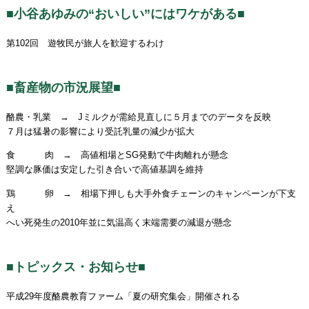
■小谷あゆみの“おいしい”にはワケがある■
第102回 遊牧民が旅人を歓迎するわけ
■畜産物の市況展望■
酪農・乳業 → Jミルクが需給見直しに５月までのデータを反映
７月は猛暑の影響により受託乳量の減少が拡大
食 肉 → 高値相場とSG発動で牛肉離れが懸念
堅調な豚価は安定した引き合いで高値基調を維持
鶏 卵 → 相場下押しも大手外食チェーンのキャンペーンが下支
え
へい死発生の2010年並に気温高く末端需要の減退が懸念
■トピックス・お知らせ■
平成29年度酪農教育ファーム「夏の研究集会」開催される