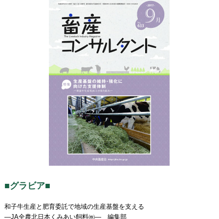
■グラビア■
和子牛生産と肥育委託で地域の生産基盤を支える
―JA全農北日本くみあい飼料㈱― 編集部