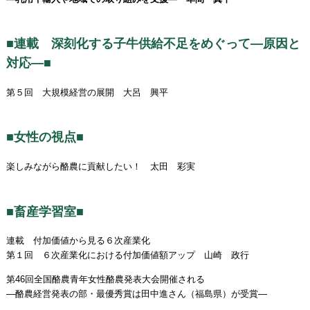
■連載 深刻化する子牛供給不足をめぐって―原因と
対応―■
第５回 大規模経営の展開 大呂 興平
■女性の視点■
楽しみながら酪農に貢献したい！ 太田 彩実
■畜産学習室■
連載 付加価値から見る６次産業化
第１回 ６次産業化における付加価値額アップ 山崎 政行
第46回全国酪農青年女性酪農発表大会開催される
―酪農経営発表の部・最優秀賞は田中進さん（福島県）が受賞―