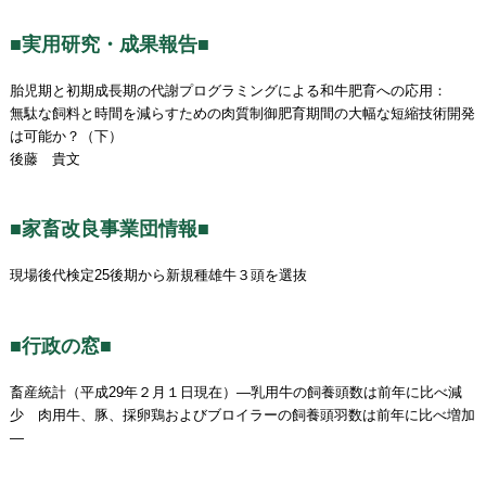
■実用研究・成果報告■
胎児期と初期成長期の代謝プログラミングによる和牛肥育への応用：
無駄な飼料と時間を減らすための肉質制御肥育期間の大幅な短縮技術開発
は可能か？（下）
後藤 貴文
■家畜改良事業団情報■
現場後代検定25後期から新規種雄牛３頭を選抜
■行政の窓■
畜産統計（平成29年２月１日現在）―乳用牛の飼養頭数は前年に比べ減
少 肉用牛、豚、採卵鶏およびブロイラーの飼養頭羽数は前年に比べ増加
―