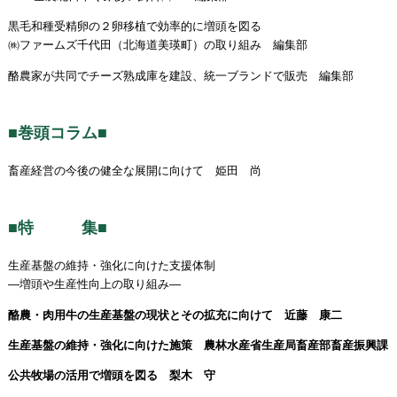
黒毛和種受精卵の２卵移植で効率的に増頭を図る
㈱ファームズ千代田（北海道美瑛町）の取り組み 編集部
酪農家が共同でチーズ熟成庫を建設、統一ブランドで販売 編集部
■巻頭コラム■
畜産経営の今後の健全な展開に向けて 姫田 尚
■特 集■
生産基盤の維持・強化に向けた支援体制
―増頭や生産性向上の取り組み―
酪農・肉用牛の生産基盤の現状とその拡充に向けて 近藤 康二
生産基盤の維持・強化に向けた施策 農林水産省生産局畜産部畜産振興課
公共牧場の活用で増頭を図る 梨木 守