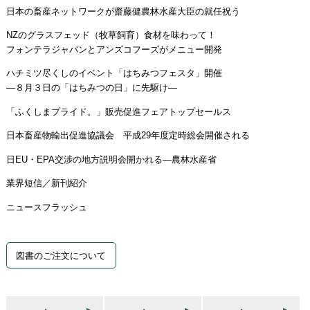
日本の畜産ネットワークが齋藤健農林水産大臣の就任祝う
NZのグラスフェッド（牧草飼育）食材を味わって！
フォンテラジャパンとアンズコフーズがメニュー開発
ハチミツ尽くしのイベント「はちみつフェスタ」開催
―８月３日の「はちみつの日」に先駆け―
「ふくしまプライド。」販売促進フェアトップセールス
日本畜産物輸出促進協議会 平成29年度定時総会開催される
日EU・EPA交渉の地方説明会開かれる―農林水産省
業界短信／新刊紹介
ニュースフラッシュ
図書のご注文について