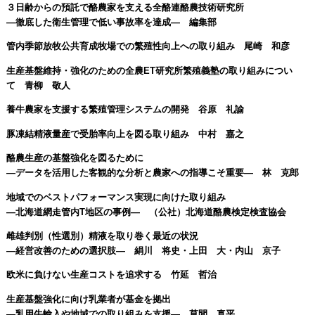
３日齢からの預託で酪農家を支える全酪連酪農技術研究所
―徹底した衛生管理で低い事故率を達成― 編集部
管内季節放牧公共育成牧場での繁殖性向上への取り組み 尾崎 和彦
生産基盤維持・強化のための全農ET研究所繁殖義塾の取り組みについ
て 青柳 敬人
養牛農家を支援する繁殖管理システムの開発 谷原 礼諭
豚凍結精液量産で受胎率向上を図る取り組み 中村 嘉之
酪農生産の基盤強化を図るために
―データを活用した客観的な分析と農家への指導こそ重要― 林 克郎
地域でのベストパフォーマンス実現に向けた取り組み
―北海道網走管内T地区の事例― （公社）北海道酪農検定検査協会
雌雄判別（性選別）精液を取り巻く最近の状況
―経営改善のための選択肢― 絹川 将史・上田 大・内山 京子
欧米に負けない生産コストを追求する 竹延 哲治
生産基盤強化に向け乳業者が基金を拠出
―乳用牛輸入や地域での取り組みを支援― 草間 真平